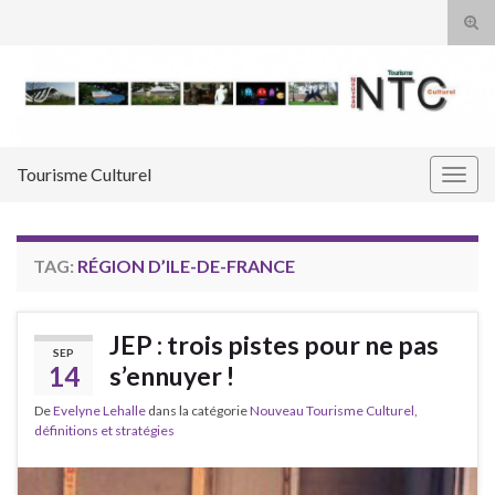
Tog
sear
Search for:
for
Tourisme Culturel
Togg
navig
TAG:
RÉGION D’ILE-DE-FRANCE
JEP : trois pistes pour ne pas
SEP
14
s’ennuyer !
De
Evelyne Lehalle
dans la catégorie
Nouveau Tourisme Culturel,
définitions et stratégies