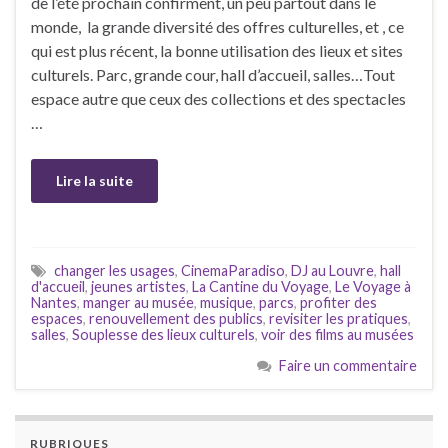
de l’été prochain confirment, un peu partout dans le
monde, la grande diversité des offres culturelles, et , ce
qui est plus récent, la bonne utilisation des lieux et sites
culturels. Parc, grande cour, hall d’accueil, salles…Tout
espace autre que ceux des collections et des spectacles
…
Lire la suite
changer les usages
,
CinemaParadiso
,
DJ au Louvre
,
hall
d'accueil
,
jeunes artistes
,
La Cantine du Voyage
,
Le Voyage à
Nantes
,
manger au musée
,
musique
,
parcs
,
profiter des
espaces
,
renouvellement des publics
,
revisiter les pratiques
,
salles
,
Souplesse des lieux culturels
,
voir des films au musées
Faire un commentaire
RUBRIQUES