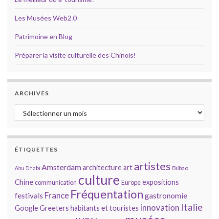
Les Musées Web2.0
Patrimoine en Blog
Préparer la visite culturelle des Chinois!
ARCHIVES
Archives
ÉTIQUETTES
artistes
Amsterdam
architecture
art
Bilbao
Abu Dhabi
culture
Chine
expositions
communication
Europe
Fréquentation
France
gastronomie
festivals
Italie
innovation
Google
Greeters
habitants et touristes