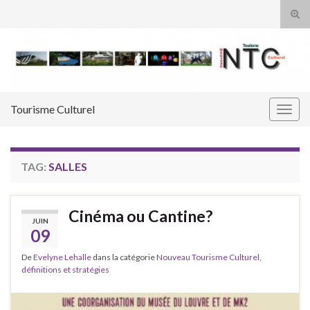
Tog
sear
Search for:
for
Tourisme Culturel
Togg
navig
TAG:
SALLES
Cinéma ou Cantine?
JUIN
09
De
Evelyne Lehalle
dans la catégorie
Nouveau Tourisme Culturel,
définitions et stratégies