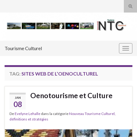
Tog
sear
Search for:
for
Tourisme Culturel
Togg
navig
TAG:
SITES WEB DE L’OENOCULTUREL
Oenotourisme et Culture
JAN
08
De
Evelyne Lehalle
dans la catégorie
Nouveau Tourisme Culturel,
définitions et stratégies