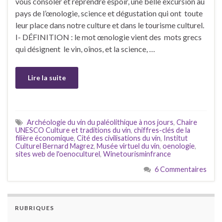
vous consoler et reprendre espoir, une belle excursion au
pays de l’œnologie, science et dégustation qui ont toute
leur place dans notre culture et dans le tourisme culturel.
I- DÉFINITION : le mot œnologie vient des mots grecs
qui désignent le vin, oînos, et la science, …
Lire la suite
Archéologie du vin du paléolithique à nos jours
,
Chaire
UNESCO Culture et traditions du vin
,
chiffres-clés de la
filière économique
,
Cité des civilisations du vin
,
Institut
Culturel Bernard Magrez
,
Musée virtuel du vin
,
oenologie
,
sites web de l'oenoculturel
,
Winetourisminfrance
6 Commentaires
RUBRIQUES