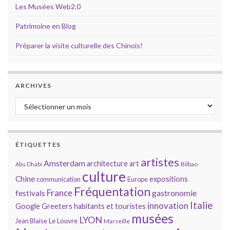
Les Musées Web2.0
Patrimoine en Blog
Préparer la visite culturelle des Chinois!
ARCHIVES
Archives
ÉTIQUETTES
artistes
Amsterdam
architecture
art
Bilbao
Abu Dhabi
culture
Chine
expositions
communication
Europe
Fréquentation
France
gastronomie
festivals
Italie
innovation
Google
Greeters
habitants et touristes
musées
LYON
Jean Blaise
Le Louvre
Marseille