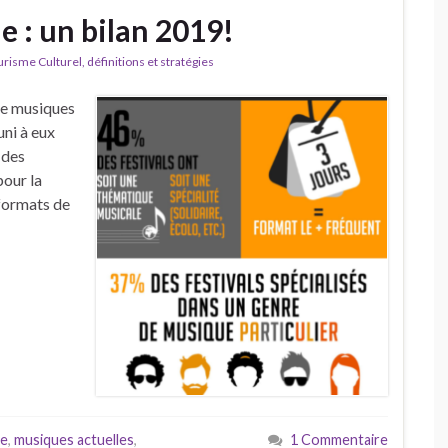
e : un bilan 2019!
isme Culturel, définitions et stratégies
 de musiques
uni à eux
 des
pour la
formats de
ue
,
musiques actuelles
,
1 Commentaire