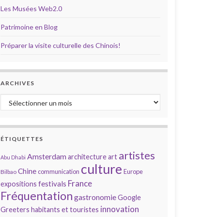
Les Musées Web2.0
Patrimoine en Blog
Préparer la visite culturelle des Chinois!
ARCHIVES
Archives
ÉTIQUETTES
artistes
Amsterdam
architecture
art
Abu Dhabi
culture
Chine
communication
Europe
Bilbao
France
festivals
expositions
Fréquentation
gastronomie
Google
innovation
Greeters
habitants et touristes