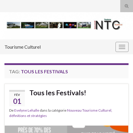
Tog
sear
Search for:
for
Tourisme Culturel
Togg
navig
TAG:
TOUS LES FESTIVALS
Tous les Festivals!
FÉV
01
De
Evelyne Lehalle
dans la catégorie
Nouveau Tourisme Culturel,
définitions et stratégies