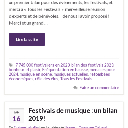
un premier bilan pour des événements, les festivals, et
merci à « Tous les Festivals », merveilleuse réunion
d’experts et de bénévoles, de nous l’avoir proposé !
Merci et un grand …
Lire la suite
7 745 000 festivaliers en 2023
,
bilan des festivals 2023
,
bonheur et plaisir
,
Fréquentation en hausse
,
menaces pour
2024
,
musique en scène
,
musiques actuelles
,
retombées
économiques
,
rôle des élus
,
Tous les Festivals
Faire un commentaire
Festivals de musique : un bilan
JAN
16
2019!
De
Evelyne Lehalle
dans la catégorie
Nouveau Tourisme Culturel,