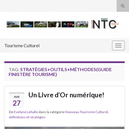
Tog
sear
Search for:
for
Tourisme Culturel
Togg
navig
TAG:
STRATÉGIES+OUTILS+MÉTHODES(GUIDE
FINISTÈRE TOURISME)
Un Livre d’Or numérique!
AVR
27
De
Evelyne Lehalle
dans la catégorie
Nouveau Tourisme Culturel,
définitions et stratégies