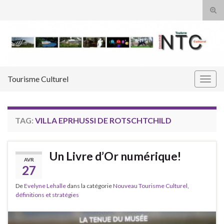
Tog
sear
Search for:
for
Tourisme Culturel
Togg
navig
TAG:
VILLA EPRHUSSI DE ROTSCHTCHILD
Un Livre d’Or numérique!
AVR
27
De
Evelyne Lehalle
dans la catégorie
Nouveau Tourisme Culturel,
définitions et stratégies