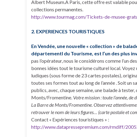
Albert Museum.A Paris, cette offre est valable pour
collections permanentes.
http://www.tourmag.com/Tickets-de-musee-gratu
2. EXPERIENCES TOURISTIQUES
En Vendée, une nouvelle « collection » de balade
départementl du Tourisme, est l’un des plus in
pas l’opérateur, nous le considérons comme l’un des
bonnes idées tout le tourisme culturel local. Voyez
ludiques (sous forme de 23 cartes postales), origina
toutes ses formes tout au long de l’année . Soit un
publics, avec, chaque semaine, une balade à tester
Monts/Fromentine.
Votre mission : toute l’année, de 
La Barre de Monts/Fromentine. Observez attentivement 
retrouver le nom de leurs figures… (carte postale et co
Contact « Expériences touristiques » :
http://www.datapressepremium.com/rmdiff/20052