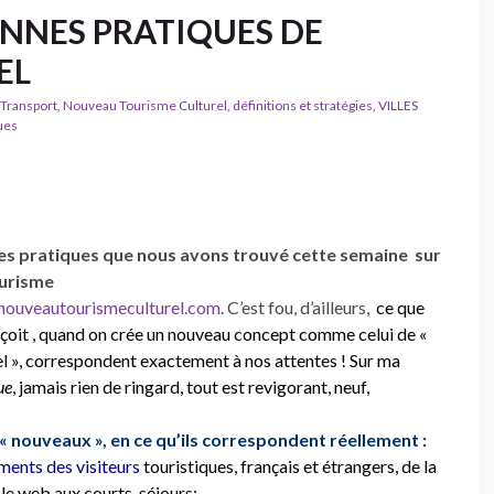
NNES PRATIQUES DE
EL
 Transport
,
Nouveau Tourisme Culturel, définitions et stratégies
,
VILLES
ues
nes pratiques que nous avons trouvé cette semaine sur
urisme
@nouveautourismeculturel.com
. C’est fou, d’ailleurs,
ce que
reçoit , quand on crée un nouveau concept comme celui de «
 », correspondent exactement à nos attentes ! Sur ma
ue
, jamais rien de ringard, tout est revigorant, neuf,
« nouveaux », en ce qu’ils correspondent réellement :
ents des visiteurs
touristiques, français et étrangers, de la
le web aux courts-séjours;