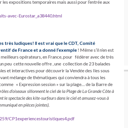
 les expositions temporaires mais aussi pour l’entrée aux
its-avec-Eurostar_a38440.html
s très ludiques! Il est vrai que le CDT, Comité
ventif de France et a donné l’exemple
! Même s’il n’en est
 meilleurs opérateurs, en France, pour fédèrer avec de très
 un peu cette nouvelle offre , une collection de 23 balades
les et interactives pour découvrir la Vendée des Iles sous
 savant mélange de thématiques qui conviendra à tous les
, comme « Expression session » sur la plage… de la Barre de
drôles d’oiseaux sillonnent le ciel de la Plage de La Grande Côte à
le spectacle des kite-surfeurs dans le ciel et amusez-vous à
mmuniqué en pièces jointes).
59/CP1experiencestouristiques4.pdf