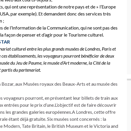
s, qui ont une représentation de notre pays et de » l’Europe
e, USA, par exemple). Et demandent donc des services très
n ;
ies de l’Information de la Communication, qui ne sont pas des
a façon de penser et d’agir pour le Tourisme culturel.
STAR
nariat culturel entre les plus grands musées de Londres, Paris et
de ces établissements, les voyageurs pourront bénéficier de deux
musée du Jeu de Paume, le musée d’Art moderne, la Cité de la
 partis du partenariat.
e à Bozar, aux Musées royaux des Beaux-Arts et au musée des
es voyageurs pourront, en présentant leur billets de train aux
entrées pour le prix d’une.L’objectif est de faire découvrir
ns les grandes galeries européennes.A Londres, cette offre
ale étant déjà gratuite. Six musées sont concernés : la
ate Modern, Tate Britain, le British Museum et le Victoria and