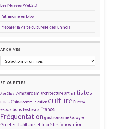
Les Musées Web2.0
Patrimoine en Blog
Préparer la visite culturelle des Chinois!
ARCHIVES
Archives
ÉTIQUETTES
artistes
Amsterdam
architecture
art
Abu Dhabi
culture
Chine
communication
Europe
Bilbao
France
festivals
expositions
Fréquentation
gastronomie
Google
innovation
Greeters
habitants et touristes