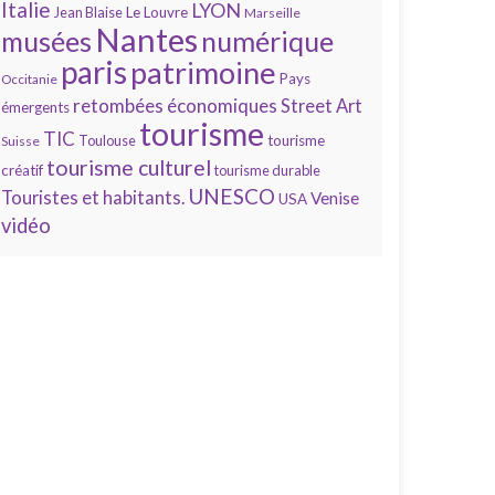
Italie
LYON
Jean Blaise
Le Louvre
Marseille
Nantes
numérique
musées
paris
patrimoine
Pays
Occitanie
retombées économiques
Street Art
émergents
tourisme
TIC
Toulouse
tourisme
Suisse
tourisme culturel
créatif
tourisme durable
UNESCO
Touristes et habitants.
Venise
USA
vidéo