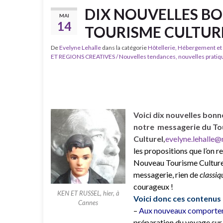
DIX NOUVELLES BO
MAI
14
TOURISME CULTUR
De
Evelyne Lehalle
dans la catégorie
Hôtellerie, Hébergement et
ET REGIONS CREATIVES / Nouvelles tendances, nouvelles pratiq
Voici dix nouvelles bon
notre messagerie du To
Culturel,
evelyne.lehalle
les propositions que l’on 
Nouveau Tourisme Culturel
messagerie, rien de
classiq
courageux !
KEN ET RUSSEL, hier, à
Voici donc ces contenus 
Cannes
–
Aux nouveaux comportem
préparation du voyage sur 