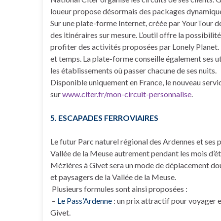
loueur propose désormais des packages dynamiques 
Sur une plate-forme Internet, créée par YourTour d
des itinéraires sur mesure. L’outil offre la possibil
profiter des activités proposées par Lonely Planet. L
et temps. La plate-forme conseille également ses utili
les établissements où passer chacune de ses nuits.
Disponible uniquement en France, le nouveau service
sur
www.citer.fr/mon-circuit-personnalise
.
5. ESCAPADES FERROVIAIRES
Le futur Parc naturel régional des Ardennes et ses 
Vallée de la Meuse autrement pendant les mois d’été.
Mézières à Givet sera un mode de déplacement doux
et paysagers de la Vallée de la Meuse.
Plusieurs formules sont ainsi proposées :
–
Le Pass’Ardenne
: un prix attractif pour voyager 
Givet.