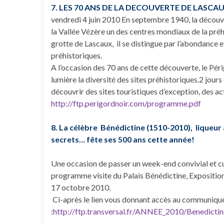
7. LES 70 ANS DE LA DECOUVERTE DE LASCA
vendredi 4 juin 2010 En septembre 1940, la découve
la Vallée Vézère un des centres mondiaux de la préh
grotte de Lascaux, il se distingue par l’abondance 
préhistoriques.
A l’occasion des 70 ans de cette découverte, le Pér
lumière la diversité des sites préhistoriques.2 jours 
découvrir des sites touristiques d’exception, des a
http://ftp.perigordnoir.com/programme.pdf
8. La célèbre Bénédictine (1510-2010), liqueur
secrets… fête ses 500 ans cette année!
Une occasion de passer un week-end convivial et c
programme visite du Palais Bénédictine, Exposition
17 octobre 2010.
Ci-après le lien vous donnant accès au communiqué 
:
http://ftp.transversal.fr/ANNEE_2010/Benedic