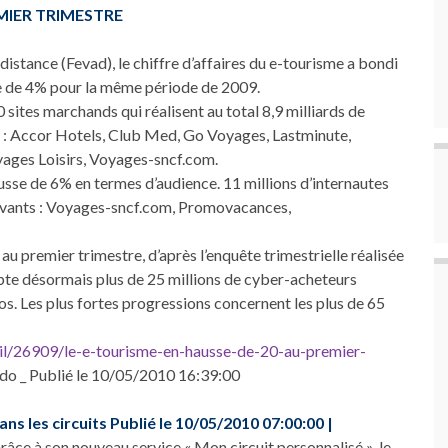
EMIER TRIMESTRE
istance (Fevad), le chiffre d’affaires du e-tourisme a bondi
e de 4% pour la même période de 2009.
 sites marchands qui réalisent au total 8,9 milliards de
me : Accor Hotels, Club Med, Go Voyages, Lastminute,
yages Loisirs, Voyages-sncf.com.
ausse de 6% en termes d’audience. 11 millions d’internautes
suivants : Voyages-sncf.com, Promovacances,
u premier trimestre, d’après l’enquête trimestrielle réalisée
pte désormais plus de 25 millions de cyber-acheteurs
s. Les plus fortes progressions concernent les plus de 65
il/26909/le-e-tourisme-en-hausse-de-20-au-premier-
bdo _ Publié le 10/05/2010 16:39:00
s les circuits Publié le 10/05/2010 07:00:00 |
Grâce à son nouveau service « Mon circuit personnalisé », le