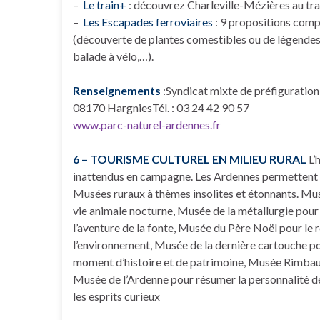
–
Le train+
: découvrez Charleville-Mézières au tra
–
Les Escapades ferroviaires
: 9 propositions comp
(découverte de plantes comestibles ou de légendes
balade à vélo,…).
Renseignements
:Syndicat mixte de préfiguration
08170 HargniesTél. : 03 24 42 90 57
www.parc-naturel-ardennes.fr
6 – TOURISME CULTUREL EN MILIEU RURAL
L’
inattendus en campagne. Les Ardennes permettent un c
Musées ruraux à thèmes insolites et étonnants. Mus
vie animale nocturne, Musée de la métallurgie pour
l’aventure de la fonte, Musée du Père Noël pour le re
l’environnement, Musée de la dernière cartouche p
moment d’histoire et de patrimoine, Musée Rimbaud 
Musée de l’Ardenne pour résumer la personnalité de 
les esprits curieux