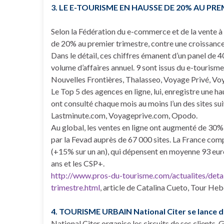
3. LE E-TOURISME EN HAUSSE DE 20% AU PR
Selon la Fédération du e-commerce et de la vente à d
de 20% au premier trimestre, contre une croissanc
Dans le détail, ces chiffres émanent d’un panel de 40
volume d’affaires annuel. 9 sont issus du e-touris
Nouvelles Frontières, Thalasseo, Voyage Privé, Vo
Le Top 5 des agences en ligne, lui, enregistre une h
ont consulté chaque mois au moins l’un des sites 
Lastminute.com, Voyageprive.com, Opodo.
Au global, les ventes en ligne ont augmenté de 30% a
par la Fevad auprès de 67 000 sites. La France com
(+15% sur un an), qui dépensent en moyenne 93 euro
ans et les CSP+.
http://www.pros-du-tourisme.com/actualites/deta
trimestre.html
, article de Catalina Cueto, Tour He
4. TOURISME URBAIN National Citer se lance dan
National Citer organise les circuits de ses clients. 