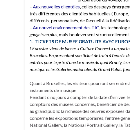
–
Aux nouvelles clientèles
, celles des pays émergent
très différentes des clientèles habituelles ( Europ
différents, personnalisés, de l’accueil à la fidélisatio
–
Au nouvel environnement des TIC
, les technolog
gadgets en plus
, mais bouleversent structurellement l
1. TICKETS DE MUSEE GRATUITS AVEC EURO
L’Eurostar vient de lancer « Culture Connect » un parte
Bruxelles. En présentant son ticket de train à l’entrée 
entrées pour le prix d’une.Le musée du quai Branly, le 
musique et les Galeries nationales du Grand Palais font
Quant à Bruxelles, les visiteurs pourront se rendr
instruments de musique
Pendant cinq jours à compter de la date d’arrivée, l
comptoirs des musées concernés, bénéficier de deux 
au grand public la richesse des œuvres exposées da
concerne les expositions temporaires, l’entrée génér
National Gallery, la National Portrait Gallery, la T