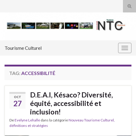
Tog
sear
Search for:
for
Tourisme Culturel
Togg
navig
TAG:
ACCESSIBILITÉ
D.E.A.I, Késaco? Diversité,
OCT
27
équité, accessibilité et
inclusion!
De
Evelyne Lehalle
dans la catégorie
Nouveau Tourisme Culturel,
définitions et stratégies