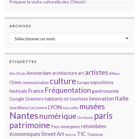
Préparer la visite culturelle des Chinois!
ARCHIVES
Archives
ÉTIQUETTES
artistes
Amsterdam
architecture
art
Bilbao
Abu Dhabi
culture
Chine
expositions
communication
Europe
Fréquentation
France
gastronomie
festivals
Italie
innovation
Google
Greeters
habitants et touristes
musées
LYON
Jean Blaise
Le Louvre
Marseille
Nantes
paris
numérique
Occitanie
patrimoine
retombées
Pays émergents
économiques
TIC
Street Art
Toulouse
Suisse