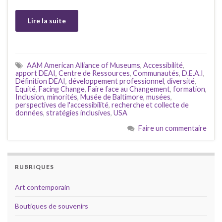
Lire la suite
AAM American Alliance of Museums
,
Accessibilité
,
apport DEAI
,
Centre de Ressources
,
Communautés
,
D.E.A.I
,
Définition DEAI
,
développement professionnel
,
diversité
,
Equité
,
Facing Change
,
Faire face au Changement
,
formation
,
Inclusion
,
minorités
,
Musée de Baltimore
,
musées
,
perspectives de l'accessibilité
,
recherche et collecte de
données
,
stratégies inclusives
,
USA
Faire un commentaire
RUBRIQUES
Art contemporain
Boutiques de souvenirs