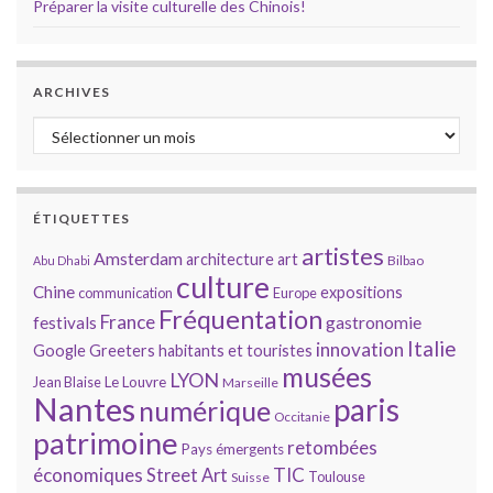
Préparer la visite culturelle des Chinois!
ARCHIVES
Archives
ÉTIQUETTES
artistes
Amsterdam
architecture
art
Bilbao
Abu Dhabi
culture
Chine
expositions
communication
Europe
Fréquentation
France
gastronomie
festivals
Italie
innovation
Google
Greeters
habitants et touristes
musées
LYON
Jean Blaise
Le Louvre
Marseille
Nantes
paris
numérique
Occitanie
patrimoine
retombées
Pays émergents
économiques
TIC
Street Art
Toulouse
Suisse