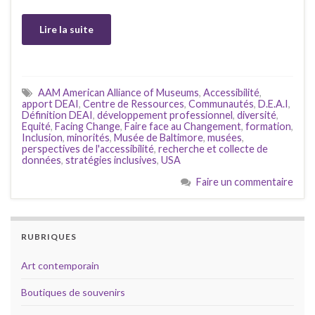
Lire la suite
AAM American Alliance of Museums
,
Accessibilité
,
apport DEAI
,
Centre de Ressources
,
Communautés
,
D.E.A.I
,
Définition DEAI
,
développement professionnel
,
diversité
,
Equité
,
Facing Change
,
Faire face au Changement
,
formation
,
Inclusion
,
minorités
,
Musée de Baltimore
,
musées
,
perspectives de l'accessibilité
,
recherche et collecte de
données
,
stratégies inclusives
,
USA
Faire un commentaire
RUBRIQUES
Art contemporain
Boutiques de souvenirs