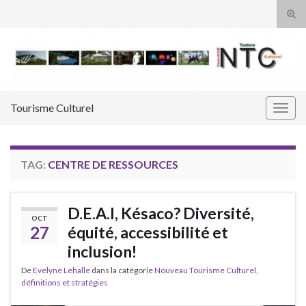
Tog
sear
Search for:
for
Tourisme Culturel
Togg
navig
TAG:
CENTRE DE RESSOURCES
D.E.A.I, Késaco? Diversité,
OCT
27
équité, accessibilité et
inclusion!
De
Evelyne Lehalle
dans la catégorie
Nouveau Tourisme Culturel,
définitions et stratégies