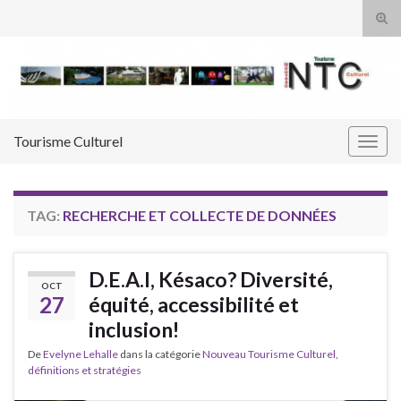
Tog
sear
Search for:
for
Tourisme Culturel
Togg
navig
TAG:
RECHERCHE ET COLLECTE DE DONNÉES
D.E.A.I, Késaco? Diversité,
OCT
27
équité, accessibilité et
inclusion!
De
Evelyne Lehalle
dans la catégorie
Nouveau Tourisme Culturel,
définitions et stratégies