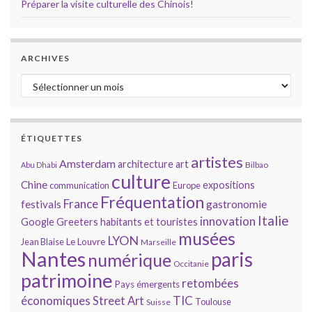
Préparer la visite culturelle des Chinois!
ARCHIVES
Archives
ÉTIQUETTES
artistes
Amsterdam
architecture
art
Bilbao
Abu Dhabi
culture
Chine
expositions
communication
Europe
Fréquentation
France
gastronomie
festivals
Italie
innovation
Google
Greeters
habitants et touristes
musées
LYON
Jean Blaise
Le Louvre
Marseille
Nantes
paris
numérique
Occitanie
patrimoine
retombées
Pays émergents
économiques
TIC
Street Art
Toulouse
Suisse