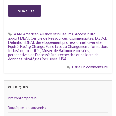
Lire la suite
AAM American Alliance of Museums
,
Accessibilité
,
apport DEAI
,
Centre de Ressources
,
Communautés
,
D.E.A.I
,
Définition DEAI
,
développement professionnel
,
diversité
,
Equité
,
Facing Change
,
Faire face au Changement
,
formation
,
Inclusion
,
minorités
,
Musée de Baltimore
,
musées
,
perspectives de l'accessibilité
,
recherche et collecte de
données
,
stratégies inclusives
,
USA
Faire un commentaire
RUBRIQUES
Art contemporain
Boutiques de souvenirs