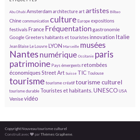
artistes
Amsterdam
architecture
art
Bilbao
Abu Dhabi
culture
Chine
expositions
communication
Europe
Fréquentation
France
gastronomie
festivals
Italie
innovation
Google
Greeters
habitants et touristes
musées
LYON
Jean Blaise
Le Louvre
Marseille
Nantes
paris
numérique
Occitanie
patrimoine
retombées
Pays émergents
économiques
TIC
Street Art
Toulouse
Suisse
tourisme
tourisme culturel
tourisme créatif
UNESCO
Touristes et habitants.
tourisme durable
USA
vidéo
Venise
Copyright Nouveau tourisme culturel
Construit avec
par
Thèmes Graphene
.