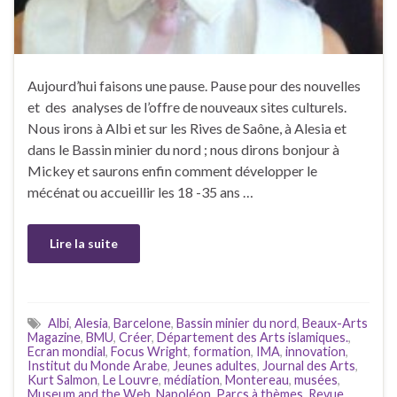
Aujourd’hui faisons une pause. Pause pour des nouvelles
et des analyses de l’offre de nouveaux sites culturels.
Nous irons à Albi et sur les Rives de Saône, à Alesia et
dans le Bassin minier du nord ; nous dirons bonjour à
Mickey et saurons enfin comment développer le
mécénat ou accueillir les 18 -35 ans …
Lire la suite
Albi
,
Alesia
,
Barcelone
,
Bassin minier du nord
,
Beaux-Arts
Magazine
,
BMU
,
Créer
,
Département des Arts islamiques.
,
Ecran mondial
,
Focus Wright
,
formation
,
IMA
,
innovation
,
Institut du Monde Arabe
,
Jeunes adultes
,
Journal des Arts
,
Kurt Salmon
,
Le Louvre
,
médiation
,
Montereau
,
musées
,
Museum and the Web
,
Napoléon
,
Parcs à thèmes
,
Revue