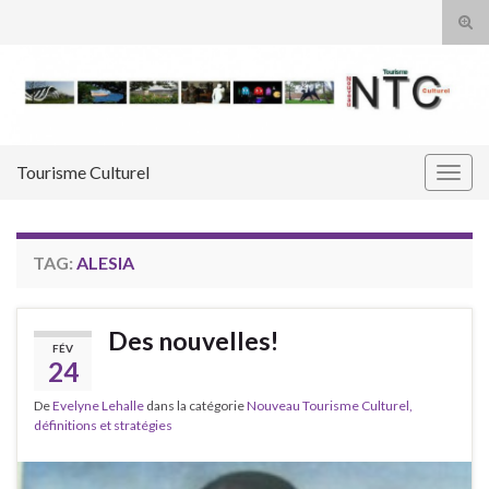
Tog
sear
Search for:
for
Tourisme Culturel
Togg
navig
TAG:
ALESIA
Des nouvelles!
FÉV
24
De
Evelyne Lehalle
dans la catégorie
Nouveau Tourisme Culturel,
définitions et stratégies