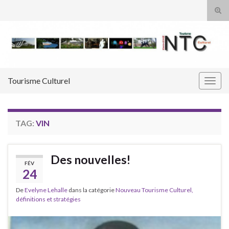
Tog
sear
Search for:
for
Tourisme Culturel
Togg
navig
TAG:
VIN
Des nouvelles!
FÉV
24
De
Evelyne Lehalle
dans la catégorie
Nouveau Tourisme Culturel,
définitions et stratégies