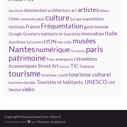
artistes
Amsterdam
architecture
art
Bilbao
Abu Dhabi
culture
Chine
expositions
communication
Europe
Fréquentation
France
gastronomie
festivals
Italie
innovation
Google
Greeters
habitants et touristes
musées
LYON
Jean Blaise
Le Louvre
Marseille
Nantes
paris
numérique
Occitanie
patrimoine
retombées
Pays émergents
économiques
TIC
Street Art
Toulouse
Suisse
tourisme
tourisme culturel
tourisme créatif
UNESCO
Touristes et habitants.
tourisme durable
USA
vidéo
Venise
Copyright Nouveau tourisme culturel
Construit avec
par
Thèmes Graphene
.