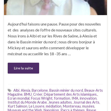
Aujourd’hui faisons une pause. Pause pour des nouvelles
et des analyses de l’offre de nouveaux sites culturels.
Nous irons à Albi et sur les Rives de Saône, à Alesia et
dans le Bassin minier du nord ; nous dirons bonjour à
Mickey et saurons enfin comment développer le
mécénat ou accueillir les 18 -35 ans …
Lire la suite
Albi
,
Alesia
,
Barcelone
,
Bassin minier du nord
,
Beaux-Arts
Magazine
,
BMU
,
Créer
,
Département des Arts islamiques.
,
Ecran mondial
,
Focus Wright
,
formation
,
IMA
,
innovation
,
Institut du Monde Arabe
,
Jeunes adultes
,
Journal des Arts
,
Kurt Salmon
,
Le Louvre
,
médiation
,
Montereau
,
musées
,
Museum and the Web
,
Napoléon
,
Parcs à thèmes
,
Revue