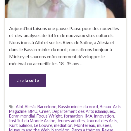
Aujourd’hui faisons une pause. Pause pour des nouvelles
et des analyses de l’offre de nouveaux sites culturels.
Nous irons à Albi et sur les Rives de Saône, à Alesia et
dans le Bassin minier du nord ; nous dirons bonjour à
Mickey et saurons enfin comment développer le
mécénat ou accueillir les 18 -35 ans …
Lire la suite
Albi
,
Alesia
,
Barcelone
,
Bassin minier du nord
,
Beaux-Arts
Magazine
,
BMU
,
Créer
,
Département des Arts islamiques.
,
Ecran mondial
,
Focus Wright
,
formation
,
IMA
,
innovation
,
Institut du Monde Arabe
,
Jeunes adultes
,
Journal des Arts
,
Kurt Salmon
,
Le Louvre
,
médiation
,
Montereau
,
musées
,
Museum and the Web
,
Napoléon
,
Parcs à thèmes
,
Revue