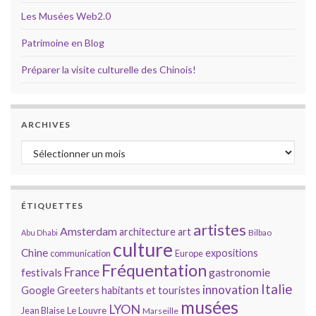
Les Musées Web2.0
Patrimoine en Blog
Préparer la visite culturelle des Chinois!
ARCHIVES
Archives
ÉTIQUETTES
artistes
Amsterdam
architecture
art
Bilbao
Abu Dhabi
culture
Chine
expositions
communication
Europe
Fréquentation
France
gastronomie
festivals
Italie
innovation
Google
Greeters
habitants et touristes
musées
LYON
Jean Blaise
Le Louvre
Marseille