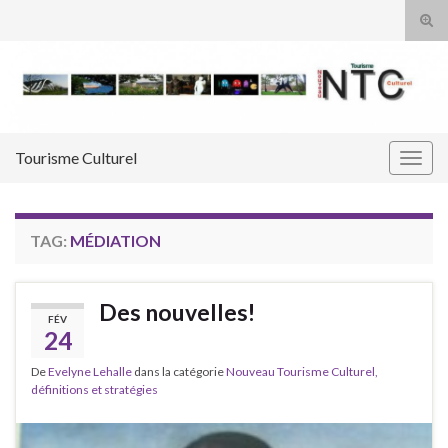
Tog
sear
Search for:
for
Tourisme Culturel
Togg
navig
TAG:
MÉDIATION
Des nouvelles!
FÉV
24
De
Evelyne Lehalle
dans la catégorie
Nouveau Tourisme Culturel,
définitions et stratégies