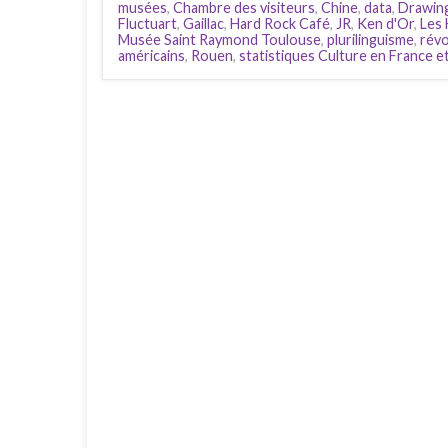
musées
,
Chambre des visiteurs
,
Chine
,
data
,
Drawin
Fluctuart
,
Gaillac
,
Hard Rock Café
,
JR
,
Ken d'Or
,
Les
Musée Saint Raymond Toulouse
,
plurilinguisme
,
révo
américains
,
Rouen
,
statistiques Culture en France 