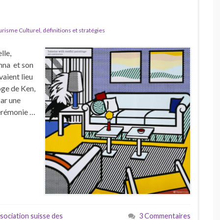
isme Culturel, définitions et stratégies
lle,
anna et son
aient lieu
loge de Ken,
par une
cérémonie …
sociation suisse des
3 Commentaires