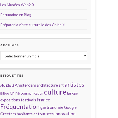
Les Musées Web2.0
Patrimoine en Blog
Préparer la visite culturelle des Chinois!
ARCHIVES
Archives
ÉTIQUETTES
artistes
Amsterdam
architecture
art
Abu Dhabi
culture
Chine
communication
Europe
Bilbao
France
festivals
expositions
Fréquentation
gastronomie
Google
innovation
Greeters
habitants et touristes