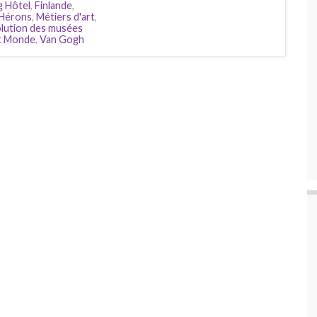
g Hôtel
,
Finlande
,
 Hérons
,
Métiers d'art
,
lution des musées
et Monde
,
Van Gogh