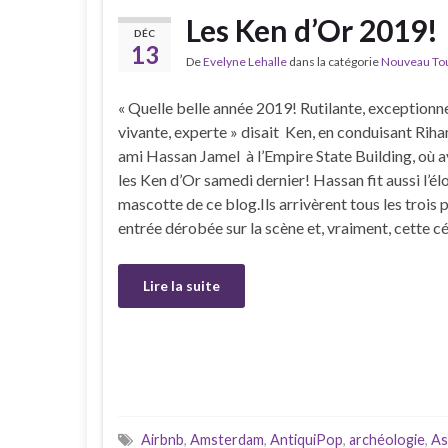
Les Ken d’Or 2019!
DÉC
13
De
Evelyne Lehalle
dans la catégorie
Nouveau Tour
« Quelle belle année 2019! Rutilante, exceptionne
vivante, experte » disait Ken, en conduisant Rih
ami Hassan Jamel à l’Empire State Building, où av
les Ken d’Or samedi dernier! Hassan fit aussi l’é
mascotte de ce blog.Ils arrivèrent tous les trois 
entrée dérobée sur la scène et, vraiment, cette 
Lire la suite
Airbnb
,
Amsterdam
,
AntiquiPop
,
archéologie
,
As