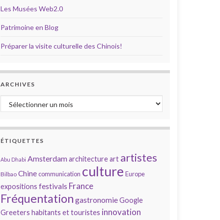
Les Musées Web2.0
Patrimoine en Blog
Préparer la visite culturelle des Chinois!
ARCHIVES
Archives
ÉTIQUETTES
artistes
Amsterdam
architecture
art
Abu Dhabi
culture
Chine
communication
Europe
Bilbao
France
festivals
expositions
Fréquentation
gastronomie
Google
innovation
Greeters
habitants et touristes