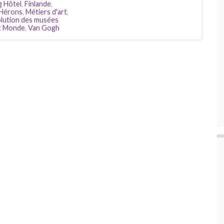
g Hôtel
,
Finlande
,
 Hérons
,
Métiers d'art
,
lution des musées
et Monde
,
Van Gogh