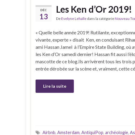
Les Ken d’Or 2019!
DÉC
13
De
Evelyne Lehalle
dans la catégorie
Nouveau Tour
« Quelle belle année 2019! Rutilante, exceptionne
vivante, experte » disait Ken, en conduisant Rih
ami Hassan Jamel à l’Empire State Building, où av
les Ken d’Or samedi dernier! Hassan fit aussi l’é
mascotte de ce blog.Ils arrivèrent tous les trois 
entrée dérobée sur la scène et, vraiment, cette 
Lire la suite
Airbnb
,
Amsterdam
,
AntiquiPop
,
archéologie
,
As