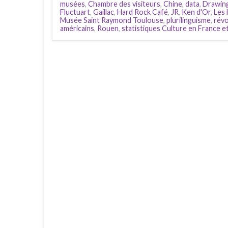
musées
,
Chambre des visiteurs
,
Chine
,
data
,
Drawin
Fluctuart
,
Gaillac
,
Hard Rock Café
,
JR
,
Ken d'Or
,
Les
Musée Saint Raymond Toulouse
,
plurilinguisme
,
révo
américains
,
Rouen
,
statistiques Culture en France 