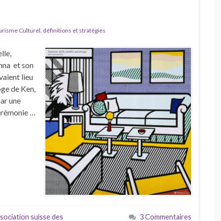
isme Culturel, définitions et stratégies
lle,
anna et son
aient lieu
loge de Ken,
par une
cérémonie …
sociation suisse des
3 Commentaires