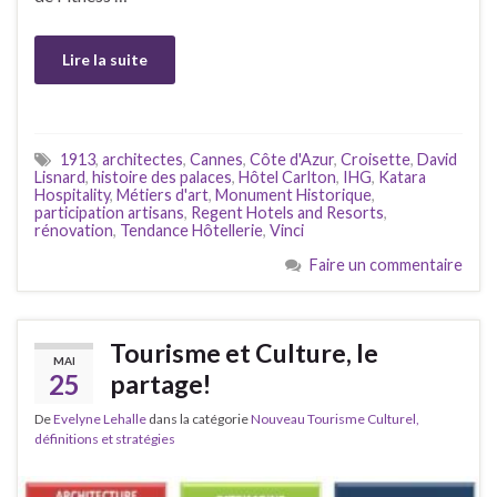
Lire la suite
1913
,
architectes
,
Cannes
,
Côte d'Azur
,
Croisette
,
David
Lisnard
,
histoire des palaces
,
Hôtel Carlton
,
IHG
,
Katara
Hospitality
,
Métiers d'art
,
Monument Historique
,
participation artisans
,
Regent Hotels and Resorts
,
rénovation
,
Tendance Hôtellerie
,
Vinci
Faire un commentaire
Tourisme et Culture, le
MAI
25
partage!
De
Evelyne Lehalle
dans la catégorie
Nouveau Tourisme Culturel,
définitions et stratégies