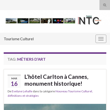
Tog
sear
Search for:
for
Tourisme Culturel
Togg
navig
TAG:
MÉTIERS D’ART
L’hôtel Carlton à Cannes,
MAR
16
monument historique!
De
Evelyne Lehalle
dans la catégorie
Nouveau Tourisme Culturel,
définitions et stratégies