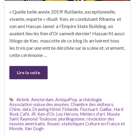
« Quelle belle année 2019! Rutilante, exceptionnelle,
vivante, experte » disait Ken, en conduisant Rihanna et
son ami Hassan Jamel à l’Empire State Building, où
avaient lieu les Ken d’Or samedi dernier! Hassan fit aussi
l’éloge de Ken, mascotte de ce blog.Ils arrivèrent tous
les trois par une entrée dérobée sur la scène et, vraiment,
cette cérémonie …
Lire la suite
Airbnb
,
Amsterdam
,
AntiquiPop
,
archéologie
,
Association suisse des musées
,
Chambre des visiteurs
,
Chine
,
data
,
Drawing Hôtel
,
Finlande
,
Fluctuart
,
Gaillac
,
Hard
Rock Café
,
JR
,
Ken d'Or
,
Les Hérons
,
Métiers d'art
,
Musée
Saint Raymond Toulouse
,
plurilinguisme
,
révolution des
musées américains
,
Rouen
,
statistiques Culture en France et
Monde
,
Van Gogh