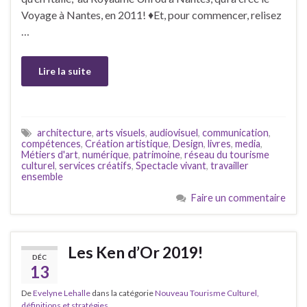
Voyage à Nantes, en 2011! ♦Et, pour commencer, relisez
…
Lire la suite
architecture
,
arts visuels
,
audiovisuel
,
communication
,
compétences
,
Création artistique
,
Design
,
livres
,
media
,
Métiers d'art
,
numérique
,
patrimoine
,
réseau du tourisme
culturel
,
services créatifs
,
Spectacle vivant
,
travailler
ensemble
Faire un commentaire
Les Ken d’Or 2019!
DÉC
13
De
Evelyne Lehalle
dans la catégorie
Nouveau Tourisme Culturel,
définitions et stratégies