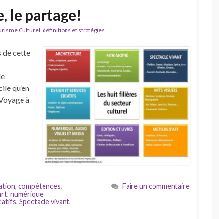
, le partage!
isme Culturel, définitions et stratégies
s de cette
le
cile qu’en
 Voyage à
ation
,
compétences
,
Faire un commentaire
art
,
numérique
,
éatifs
,
Spectacle vivant
,