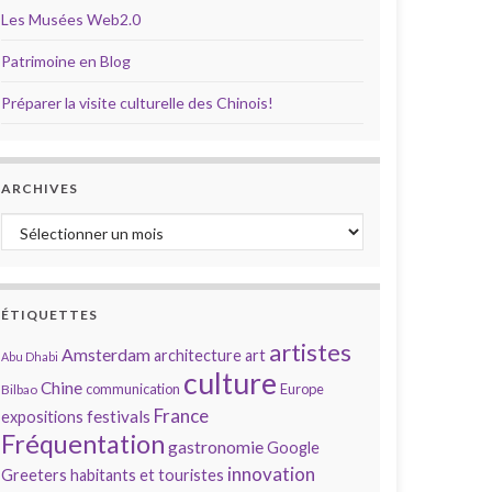
Les Musées Web2.0
Patrimoine en Blog
Préparer la visite culturelle des Chinois!
ARCHIVES
Archives
ÉTIQUETTES
artistes
Amsterdam
architecture
art
Abu Dhabi
culture
Chine
communication
Europe
Bilbao
France
festivals
expositions
Fréquentation
gastronomie
Google
innovation
Greeters
habitants et touristes