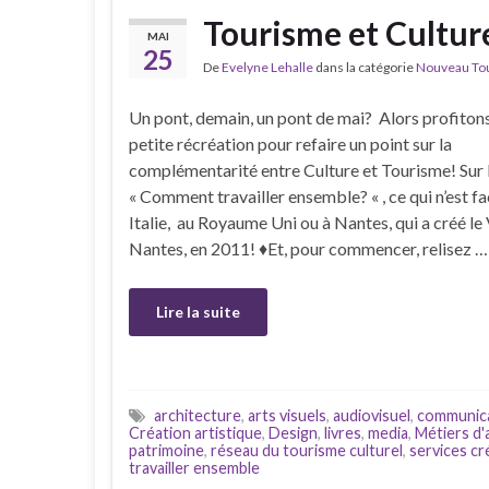
Tourisme et Culture
MAI
25
De
Evelyne Lehalle
dans la catégorie
Nouveau Tour
Un pont, demain, un pont de mai? Alors profiton
petite récréation pour refaire un point sur la
complémentarité entre Culture et Tourisme! Sur 
« Comment travailler ensemble? « , ce qui n’est fa
Italie, au Royaume Uni ou à Nantes, qui a créé le
Nantes, en 2011! ♦Et, pour commencer, relisez …
Lire la suite
architecture
,
arts visuels
,
audiovisuel
,
communic
Création artistique
,
Design
,
livres
,
media
,
Métiers d'
patrimoine
,
réseau du tourisme culturel
,
services cr
travailler ensemble