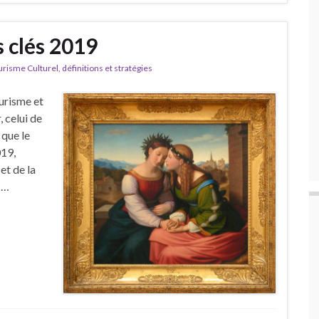
s clés 2019
isme Culturel, définitions et stratégies
ourisme et
 celui de
 que le
019,
et de la
 …