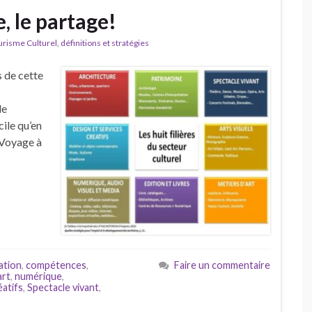
, le partage!
isme Culturel, définitions et stratégies
s de cette
le
cile qu’en
 Voyage à
ation
,
compétences
,
Faire un commentaire
art
,
numérique
,
éatifs
,
Spectacle vivant
,