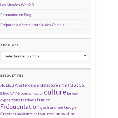
Les Musées Web2.0
Patrimoine en Blog
Préparer la visite culturelle des Chinois!
ARCHIVES
Archives
ÉTIQUETTES
artistes
Amsterdam
architecture
art
Abu Dhabi
culture
Chine
communication
Europe
Bilbao
France
festivals
expositions
Fréquentation
gastronomie
Google
innovation
Greeters
habitants et touristes