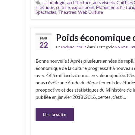
archéologie
,
architecture
,
arts visuels
,
Chiffres 
artistique
,
culture
,
expositions
,
Monuments histori
Spectacles
,
Théâtres
,
Web Culture
Poids économique d
MAR
22
De
Evelyne Lehalle
dans la catégorie
Nouveau Tour
Bonne nouvelle ! Après plusieurs années de repli,
économique de la culture progressait à nouveau 
avec 44,5 milliards d’euros en valeur ajoutée. C’e
nous révèle une étude du département des études
prospective et des statistiques du Ministère de l
publiée en janvier 2018 .2016, certes, c’est …
Lire la suite