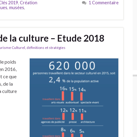
Clés 2019
,
Création
1 Commentaire
ques
,
musées
,
e la culture – Etude 2018
isme Culturel, définitions et stratégies
 le poids
en 2016,
st ce que
, de la
a culture