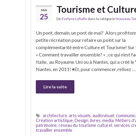
Tourisme et Culture
MAI
25
De
Evelyne Lehalle
dans la catégorie
Nouveau Tour
Un pont, demain, un pont de mai? Alors profiton
petite récréation pour refaire un point sur la
complémentarité entre Culture et Tourisme! Sur 
« Comment travailler ensemble? « , ce qui n’est fa
Italie, au Royaume Uni ou à Nantes, qui a créé le
Nantes, en 2011! ♦Et, pour commencer, relisez …
Lire la suite
architecture
,
arts visuels
,
audiovisuel
,
communic
Création artistique
,
Design
,
livres
,
media
,
Métiers d'
patrimoine
,
réseau du tourisme culturel
,
services cr
travailler ensemble