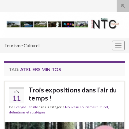
Tog
sear
Search for:
for
Tourisme Culturel
Togg
navig
TAG:
ATELIERS MINITOS
Trois expositions dans l’air du
FÉV
11
temps !
De
Evelyne Lehalle
dans la catégorie
Nouveau Tourisme Culturel,
définitions et stratégies