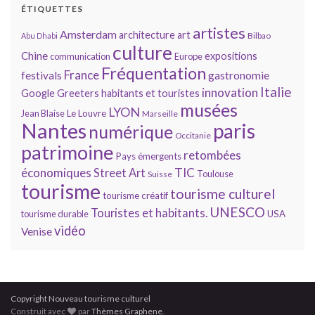
ÉTIQUETTES
artistes
Amsterdam
architecture
art
Bilbao
Abu Dhabi
culture
Chine
expositions
communication
Europe
Fréquentation
France
gastronomie
festivals
Italie
innovation
Google
Greeters
habitants et touristes
musées
LYON
Jean Blaise
Le Louvre
Marseille
Nantes
paris
numérique
Occitanie
patrimoine
retombées
Pays émergents
économiques
TIC
Street Art
Toulouse
Suisse
tourisme
tourisme culturel
tourisme créatif
UNESCO
Touristes et habitants.
tourisme durable
USA
vidéo
Venise
Copyright Nouveau tourisme culturel
Construit avec
par
Thèmes Graphene
.