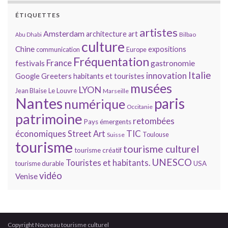
ÉTIQUETTES
artistes
Amsterdam
architecture
art
Bilbao
Abu Dhabi
culture
Chine
expositions
communication
Europe
Fréquentation
France
gastronomie
festivals
Italie
innovation
Google
Greeters
habitants et touristes
musées
LYON
Jean Blaise
Le Louvre
Marseille
Nantes
paris
numérique
Occitanie
patrimoine
retombées
Pays émergents
économiques
TIC
Street Art
Toulouse
Suisse
tourisme
tourisme culturel
tourisme créatif
UNESCO
Touristes et habitants.
tourisme durable
USA
vidéo
Venise
Copyright Nouveau tourisme culturel