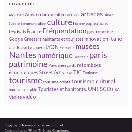
ÉTIQUETTES
artistes
Amsterdam
architecture
art
Bilbao
Abu Dhabi
culture
Chine
expositions
communication
Europe
Fréquentation
France
gastronomie
festivals
Italie
innovation
Google
Greeters
habitants et touristes
musées
LYON
Jean Blaise
Le Louvre
Marseille
Nantes
paris
numérique
Occitanie
patrimoine
retombées
Pays émergents
économiques
TIC
Street Art
Toulouse
Suisse
tourisme
tourisme culturel
tourisme créatif
UNESCO
Touristes et habitants.
tourisme durable
USA
vidéo
Venise
Copyright Nouveau tourisme culturel
Construit avec
par
Thèmes Graphene
.