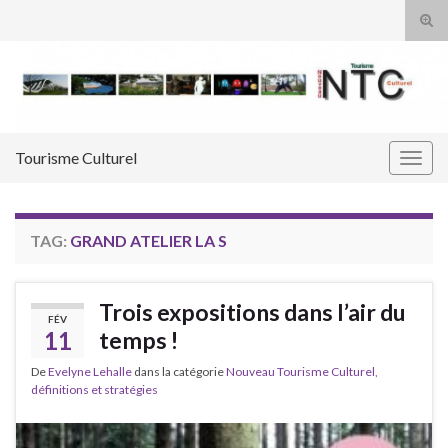
Tog
sear
Search for:
for
Tourisme Culturel
Togg
navig
TAG:
GRAND ATELIER LA S
Trois expositions dans l’air du
FÉV
11
temps !
De
Evelyne Lehalle
dans la catégorie
Nouveau Tourisme Culturel,
définitions et stratégies