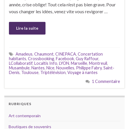
année, crise oblige! Tout cela n’est pas bien grave. Pour
vous changer les idées, venez vite vous revigorer …
Lire la suite
Amadeus
,
Chaumont
,
CINEPACA
,
Concertation
habitants
,
Crossbooking
,
Facebook
,
Guy Raffour
,
LCollaboratif
,
Localtis Info
,
LYON
,
Marseille
,
Montreuil
,
Musambule
,
Nantes
,
Nice
,
Nouvelles
,
Philippe Fabry
,
Saint-
Denis
,
Toulouse
,
Triptélévision
,
Voyage à nantes
1 Commentaire
RUBRIQUES
Art contemporain
Boutiques de souvenirs