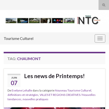
Tog
sear
Search for:
for
Tourisme Culturel
Togg
navig
TAG:
CHAUMONT
Les news de Printemps!
JUIN
07
De
Evelyne Lehalle
dans la catégorie
Nouveau Tourisme Culturel,
définitions et stratégies
,
VILLES ET REGIONS CREATIVES / Nouvelles
tendances, nouvelles pratiques