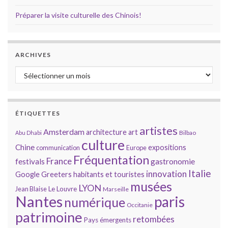
Préparer la visite culturelle des Chinois!
ARCHIVES
Archives
ÉTIQUETTES
artistes
Amsterdam
architecture
art
Bilbao
Abu Dhabi
culture
Chine
expositions
communication
Europe
Fréquentation
France
gastronomie
festivals
Italie
innovation
Google
Greeters
habitants et touristes
musées
LYON
Jean Blaise
Le Louvre
Marseille
Nantes
paris
numérique
Occitanie
patrimoine
retombées
Pays émergents