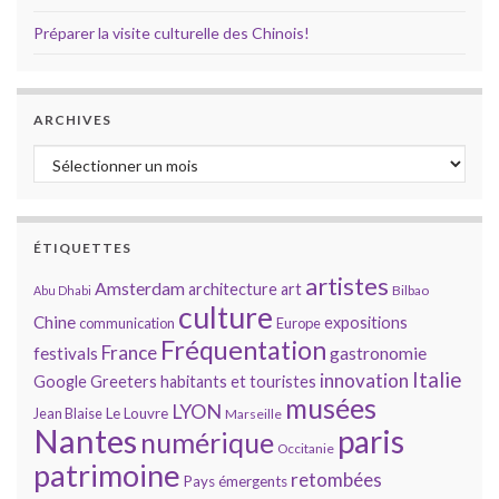
Préparer la visite culturelle des Chinois!
ARCHIVES
Archives
ÉTIQUETTES
artistes
Amsterdam
architecture
art
Bilbao
Abu Dhabi
culture
Chine
expositions
communication
Europe
Fréquentation
France
gastronomie
festivals
Italie
innovation
Google
Greeters
habitants et touristes
musées
LYON
Jean Blaise
Le Louvre
Marseille
Nantes
paris
numérique
Occitanie
patrimoine
retombées
Pays émergents