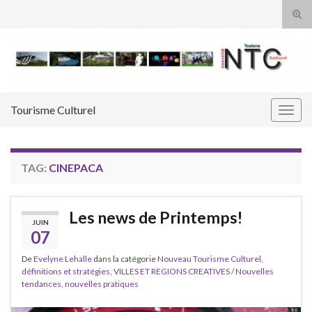
Tog
sear
Search for:
for
Tourisme Culturel
Togg
navig
TAG:
CINEPACA
Les news de Printemps!
JUIN
07
De
Evelyne Lehalle
dans la catégorie
Nouveau Tourisme Culturel,
définitions et stratégies
,
VILLES ET REGIONS CREATIVES / Nouvelles
tendances, nouvelles pratiques