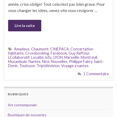
année, crise oblige! Tout cela n’est pas bien grave. Pour
vous changer les idées, venez vite vous revigorer …
Lire la suite
Amadeus
,
Chaumont
,
CINEPACA
,
Concertation
habitants
,
Crossbooking
,
Facebook
,
Guy Raffour
,
LCollaboratif
,
Localtis Info
,
LYON
,
Marseille
,
Montreuil
,
Musambule
,
Nantes
,
Nice
,
Nouvelles
,
Philippe Fabry
,
Saint-
Denis
,
Toulouse
,
Triptélévision
,
Voyage à nantes
1 Commentaire
RUBRIQUES
Art contemporain
Boutiques de souvenirs