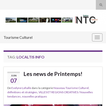
Tog
sear
Search for:
for
Tourisme Culturel
Togg
navig
TAG:
LOCALTIS INFO
Les news de Printemps!
JUIN
07
De
Evelyne Lehalle
dans la catégorie
Nouveau Tourisme Culturel,
définitions et stratégies
,
VILLES ET REGIONS CREATIVES / Nouvelles
tendances, nouvelles pratiques