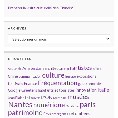
Préparer la visite culturelle des Chinois!
ARCHIVES
Archives
ÉTIQUETTES
artistes
Amsterdam
architecture
art
Bilbao
Abu Dhabi
culture
Chine
expositions
communication
Europe
Fréquentation
France
gastronomie
festivals
Italie
innovation
Google
Greeters
habitants et touristes
musées
LYON
Jean Blaise
Le Louvre
Marseille
Nantes
paris
numérique
Occitanie
patrimoine
retombées
Pays émergents