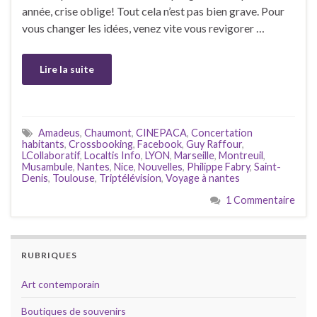
année, crise oblige! Tout cela n’est pas bien grave. Pour
vous changer les idées, venez vite vous revigorer …
Lire la suite
Amadeus
,
Chaumont
,
CINEPACA
,
Concertation
habitants
,
Crossbooking
,
Facebook
,
Guy Raffour
,
LCollaboratif
,
Localtis Info
,
LYON
,
Marseille
,
Montreuil
,
Musambule
,
Nantes
,
Nice
,
Nouvelles
,
Philippe Fabry
,
Saint-
Denis
,
Toulouse
,
Triptélévision
,
Voyage à nantes
1 Commentaire
RUBRIQUES
Art contemporain
Boutiques de souvenirs