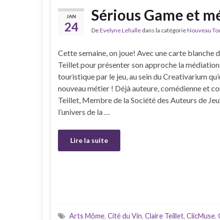
Sérious Game et méd
JAN
24
De
Evelyne Lehalle
dans la catégorie
Nouveau Tour
Cette semaine, on joue! Avec une carte blanche d
Teillet pour présenter son approche la médiation 
touristique par le jeu, au sein du Creativarium qu’
nouveau métier ! Déjà auteure, comédienne et co
Teillet, Membre de la Société des Auteurs de Jeu
l’univers de la …
Lire la suite
Arts Môme
,
Cité du Vin
,
Claire Teillet
,
ClicMuse
,