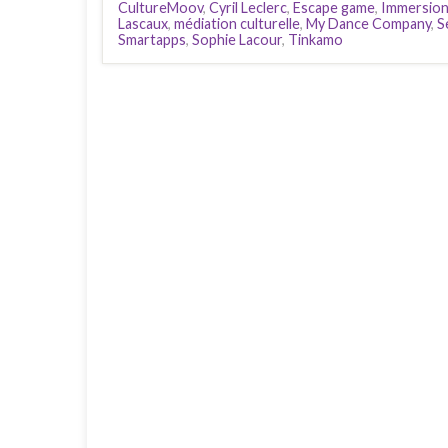
CultureMoov
,
Cyril Leclerc
,
Escape game
,
Immersio
Lascaux
,
médiation culturelle
,
My Dance Company
,
S
Smartapps
,
Sophie Lacour
,
Tinkamo