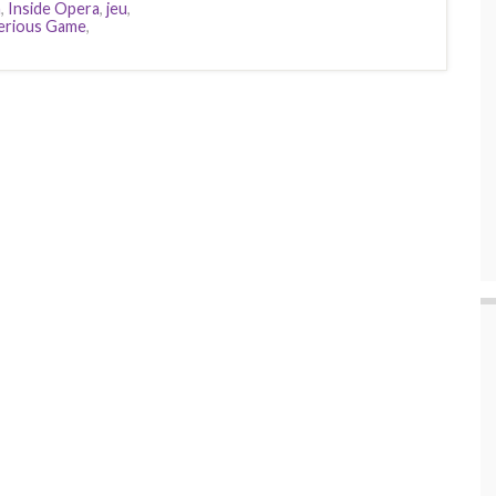
n
,
Inside Opera
,
jeu
,
erious Game
,