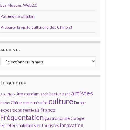
Les Musées Web2.0
Patrimoine en Blog
Préparer la visite culturelle des Chinois!
ARCHIVES
Archives
ÉTIQUETTES
artistes
Amsterdam
architecture
art
Abu Dhabi
culture
Chine
communication
Europe
Bilbao
France
festivals
expositions
Fréquentation
gastronomie
Google
innovation
Greeters
habitants et touristes