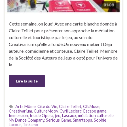
Cette semaine, on joue! Avec une carte blanche donnée à
Claire Teillet pour présenter son approche la médiation
culturelle et touristique par le jeu, au sein du
Creativarium qu’elle a fondé.Un nouveau métier ! Déjà
auteure, comédienne et conteuse, Claire Teillet, Membre
de la Société des Auteurs de Jeux a opté pour l’univers de
la …
Lire la suite
Arts Môme
,
Cité du Vin
,
Claire Teillet
,
ClicMuse
,
Creativarium
,
CultureMoov
,
Cyril Leclerc
,
Escape game
,
Immersion
,
Inside Opera
,
jeu
,
Lascaux
,
médiation culturelle
,
My Dance Company
,
Serious Game
,
Smartapps
,
Sophie
Lacour
,
Tinkamo