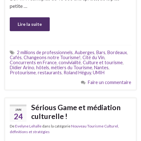
petite …
Lire la suite
2 millions de professionnels
,
Auberges
,
Bars
,
Bordeaux
,
Cafés
,
Changeons notre Tourisme!
,
Cité du Vin
,
Concurrents en France
,
convivialité
,
Culture et tourisme
,
Didier Arino
,
hôtels
,
métiers du Tourisme
,
Nantes
,
Protourisme
,
restaurants
,
Roland Héguy
,
UMIH
Faire un commentaire
Sérious Game et médiation
JAN
24
culturelle !
De
Evelyne Lehalle
dans la catégorie
Nouveau Tourisme Culturel,
définitions et stratégies