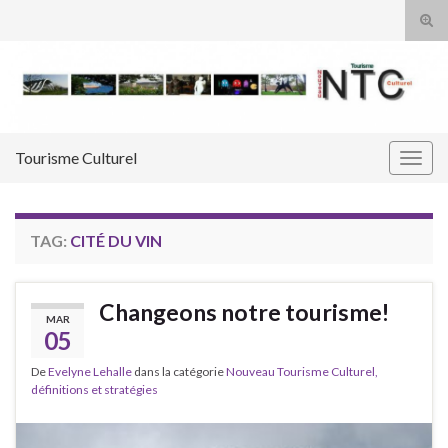
Tog
sear
Search for:
for
Tourisme Culturel
Togg
navig
TAG:
CITÉ DU VIN
Changeons notre tourisme!
MAR
05
De
Evelyne Lehalle
dans la catégorie
Nouveau Tourisme Culturel,
définitions et stratégies