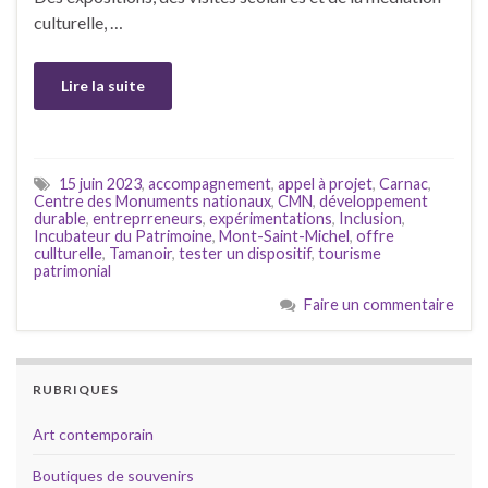
culturelle, …
Lire la suite
15 juin 2023
,
accompagnement
,
appel à projet
,
Carnac
,
Centre des Monuments nationaux
,
CMN
,
développement
durable
,
entreprreneurs
,
expérimentations
,
Inclusion
,
Incubateur du Patrimoine
,
Mont-Saint-Michel
,
offre
cullturelle
,
Tamanoir
,
tester un dispositif
,
tourisme
patrimonial
Faire un commentaire
RUBRIQUES
Art contemporain
Boutiques de souvenirs