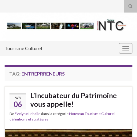
Tog
sear
Search for:
for
Tourisme Culturel
Togg
navig
TAG:
ENTREPRRENEURS
L’Incubateur du Patrimoine
AVR
06
vous appelle!
De
Evelyne Lehalle
dans la catégorie
Nouveau Tourisme Culturel,
définitions et stratégies