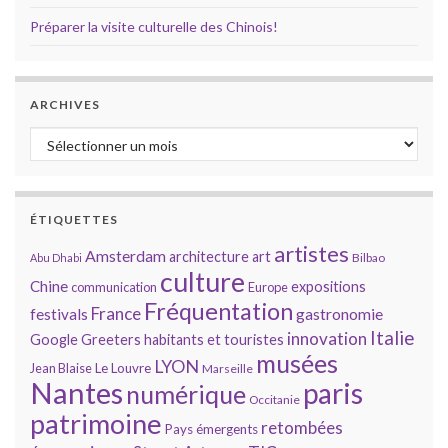
Préparer la visite culturelle des Chinois!
ARCHIVES
Archives
ÉTIQUETTES
artistes
Amsterdam
architecture
art
Bilbao
Abu Dhabi
culture
Chine
expositions
communication
Europe
Fréquentation
France
gastronomie
festivals
Italie
innovation
Google
Greeters
habitants et touristes
musées
LYON
Jean Blaise
Le Louvre
Marseille
Nantes
paris
numérique
Occitanie
patrimoine
retombées
Pays émergents