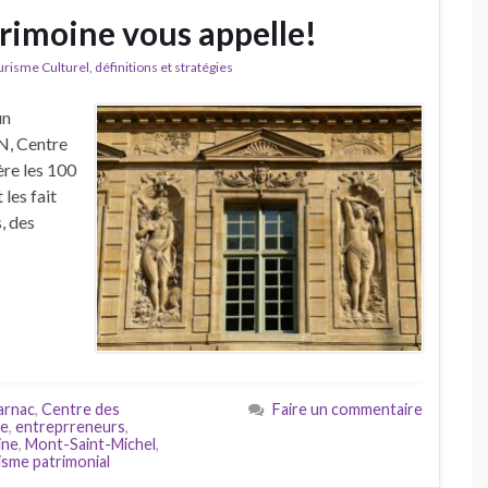
trimoine vous appelle!
isme Culturel, définitions et stratégies
un
N, Centre
ère les 100
 les fait
, des
arnac
,
Centre des
Faire un commentaire
le
,
entreprreneurs
,
ine
,
Mont-Saint-Michel
,
isme patrimonial