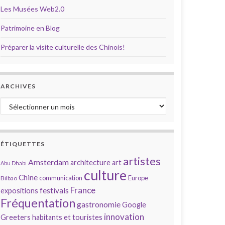
Les Musées Web2.0
Patrimoine en Blog
Préparer la visite culturelle des Chinois!
ARCHIVES
Archives
ÉTIQUETTES
artistes
Amsterdam
architecture
art
Abu Dhabi
culture
Chine
communication
Europe
Bilbao
France
festivals
expositions
Fréquentation
gastronomie
Google
innovation
Greeters
habitants et touristes