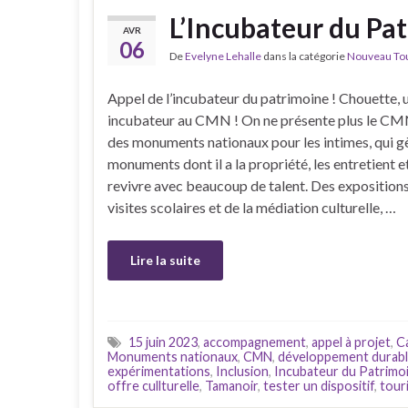
L’Incubateur du Pa
AVR
06
De
Evelyne Lehalle
dans la catégorie
Nouveau Tour
Appel de l’incubateur du patrimoine ! Chouette, 
incubateur au CMN ! On ne présente plus le CM
des monuments nationaux pour les intimes, qui g
monuments dont il a la propriété, les entretient et
revivre avec beaucoup de talent. Des expositions
visites scolaires et de la médiation culturelle, …
Lire la suite
15 juin 2023
,
accompagnement
,
appel à projet
,
C
Monuments nationaux
,
CMN
,
développement durab
expérimentations
,
Inclusion
,
Incubateur du Patrimo
offre cullturelle
,
Tamanoir
,
tester un dispositif
,
tour