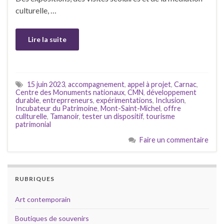
culturelle, …
Lire la suite
15 juin 2023
,
accompagnement
,
appel à projet
,
Carnac
,
Centre des Monuments nationaux
,
CMN
,
développement
durable
,
entreprreneurs
,
expérimentations
,
Inclusion
,
Incubateur du Patrimoine
,
Mont-Saint-Michel
,
offre
cullturelle
,
Tamanoir
,
tester un dispositif
,
tourisme
patrimonial
Faire un commentaire
RUBRIQUES
Art contemporain
Boutiques de souvenirs