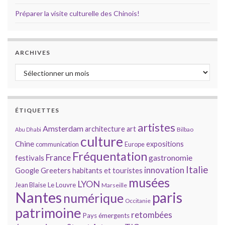
Préparer la visite culturelle des Chinois!
ARCHIVES
Archives
ÉTIQUETTES
artistes
Amsterdam
architecture
art
Bilbao
Abu Dhabi
culture
Chine
expositions
communication
Europe
Fréquentation
France
gastronomie
festivals
Italie
innovation
Google
Greeters
habitants et touristes
musées
LYON
Jean Blaise
Le Louvre
Marseille
Nantes
paris
numérique
Occitanie
patrimoine
retombées
Pays émergents