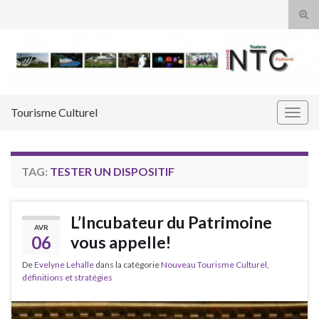
Tog
sear
Search for:
for
Tourisme Culturel
Togg
navig
TAG:
TESTER UN DISPOSITIF
L’Incubateur du Patrimoine
AVR
06
vous appelle!
De
Evelyne Lehalle
dans la catégorie
Nouveau Tourisme Culturel,
définitions et stratégies