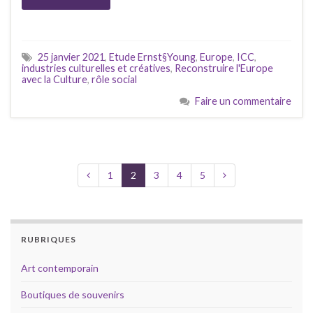
25 janvier 2021
,
Etude Ernst§Young
,
Europe
,
ICC
,
industries culturelles et créatives
,
Reconstruire l'Europe
avec la Culture
,
rôle social
Faire un commentaire
1
2
3
4
5
RUBRIQUES
Art contemporain
Boutiques de souvenirs