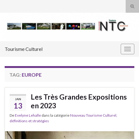
Tog
sear
Search for:
for
Tourisme Culturel
Togg
navig
TAG:
EUROPE
Les Très Grandes Expositions
JAN
13
en 2023
De
Evelyne Lehalle
dans la catégorie
Nouveau Tourisme Culturel,
définitions et stratégies