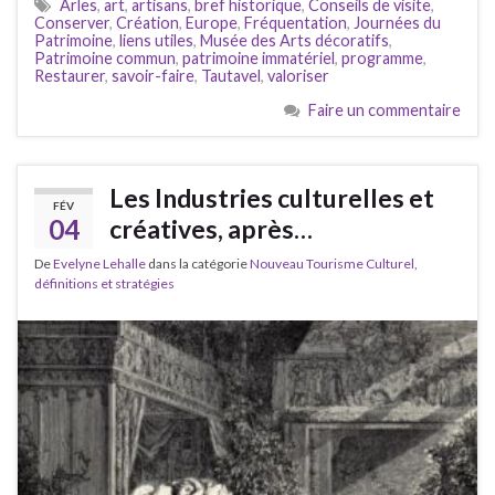
Arles
,
art
,
artisans
,
bref historique
,
Conseils de visite
,
Conserver
,
Création
,
Europe
,
Fréquentation
,
Journées du
Patrimoine
,
liens utiles
,
Musée des Arts décoratifs
,
Patrimoine commun
,
patrimoine immatériel
,
programme
,
Restaurer
,
savoir-faire
,
Tautavel
,
valoriser
Faire un commentaire
Les Industries culturelles et
FÉV
04
créatives, après…
De
Evelyne Lehalle
dans la catégorie
Nouveau Tourisme Culturel,
définitions et stratégies