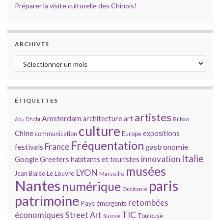
Préparer la visite culturelle des Chinois!
ARCHIVES
Archives
ÉTIQUETTES
artistes
Amsterdam
architecture
art
Bilbao
Abu Dhabi
culture
Chine
expositions
communication
Europe
Fréquentation
France
gastronomie
festivals
Italie
innovation
Google
Greeters
habitants et touristes
musées
LYON
Jean Blaise
Le Louvre
Marseille
Nantes
paris
numérique
Occitanie
patrimoine
retombées
Pays émergents
économiques
TIC
Street Art
Toulouse
Suisse