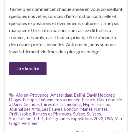
J’aime bien commencer chaque année en vous conseillant
quelques nouvelles sources d’information culturelle et
quelques expositions et événements culturels « à ne pas
manquer » ! Ces informations sont assez difficiles à
trouver, mes amis, car il faut en principe être abonné à
des revues professionnelles. Autrement, nous sommes
invariablement victimes du « plus gros budget …
Lire la suite
Aix-en-Provence
,
Amsterdam
,
Bellini
,
David Hockney
,
Degas
,
Europe
,
Evénements au musée
,
France
,
Gastronomie
à Paris
,
Grandes foires de l'art mondial
,
Hyperréalisme
,
Journal des Arts
,
Les Fauves
,
London
,
Manet
,
Nantes
,
Préhistoire
,
Ramsès et Pharaons
,
Suisse
,
Suisses
,
Surréalisme
,
Tefaf
,
Très grandes expositions 2023
,
USA
,
Van
Gogh
,
Vermeer