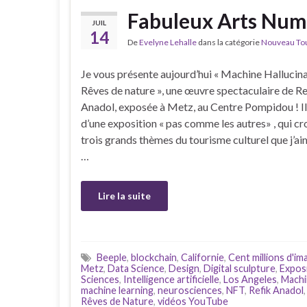
Fabuleux Arts Num
JUIL
14
De
Evelyne Lehalle
dans la catégorie
Nouveau Tour
Je vous présente aujourd’hui « Machine Hallucina
Rêves de nature », une œuvre spectaculaire de Re
Anadol, exposée à Metz, au Centre Pompidou ! Il 
d’une exposition « pas comme les autres» , qui cro
trois grands thèmes du tourisme culturel que j’aim
…
Lire la suite
Beeple
,
blockchain
,
Californie
,
Cent millions d'im
Metz
,
Data Science
,
Design
,
Digital sculpture
,
Exposi
Sciences
,
Intelligence artificielle
,
Los Angeles
,
Machi
machine learning
,
neurosciences
,
NFT
,
Refik Anadol
Rêves de Nature
,
vidéos YouTube