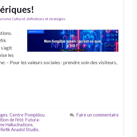
ériques!
isme Culturel, définitions et stratégies
tions.
fik
s’agit
ise les
e: – Pour les valeurs sociales : prendre soin des visiteurs,
ages
,
Centre Pompidou
Faire un commentaire
tion de l'été
,
Futura-
ne Hallucinations
,
,
Refik Anadol Studio
,