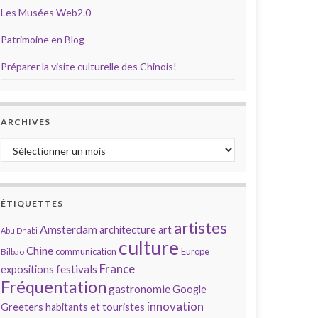
Les Musées Web2.0
Patrimoine en Blog
Préparer la visite culturelle des Chinois!
ARCHIVES
Archives
ÉTIQUETTES
artistes
Amsterdam
architecture
art
Abu Dhabi
culture
Chine
communication
Europe
Bilbao
France
festivals
expositions
Fréquentation
gastronomie
Google
innovation
Greeters
habitants et touristes