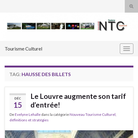
Tog
sear
Search for:
for
Tourisme Culturel
Togg
navig
TAG:
HAUSSE DES BILLETS
Le Louvre augmente son tarif
DÉC
15
d’entrée!
De
Evelyne Lehalle
dans la catégorie
Nouveau Tourisme Culturel,
définitions et stratégies