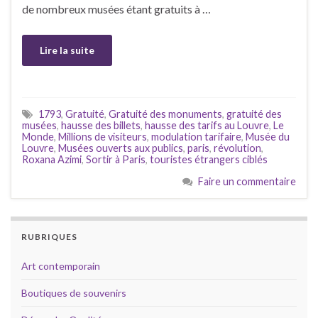
de nombreux musées étant gratuits à …
Lire la suite
1793
,
Gratuité
,
Gratuité des monuments
,
gratuité des
musées
,
hausse des billets
,
hausse des tarifs au Louvre
,
Le
Monde
,
Millions de visiteurs
,
modulation tarifaire
,
Musée du
Louvre
,
Musées ouverts aux publics
,
paris
,
révolution
,
Roxana Azimi
,
Sortir à Paris
,
touristes étrangers ciblés
Faire un commentaire
RUBRIQUES
Art contemporain
Boutiques de souvenirs