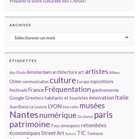
Préparer la visite culturelle des Chinois!
ARCHIVES
Archives
ÉTIQUETTES
artistes
Amsterdam
architecture
art
Bilbao
Abu Dhabi
culture
Chine
expositions
communication
Europe
Fréquentation
France
gastronomie
festivals
Italie
innovation
Google
Greeters
habitants et touristes
musées
LYON
Jean Blaise
Le Louvre
Marseille
Nantes
paris
numérique
Occitanie
patrimoine
retombées
Pays émergents
économiques
TIC
Street Art
Toulouse
Suisse