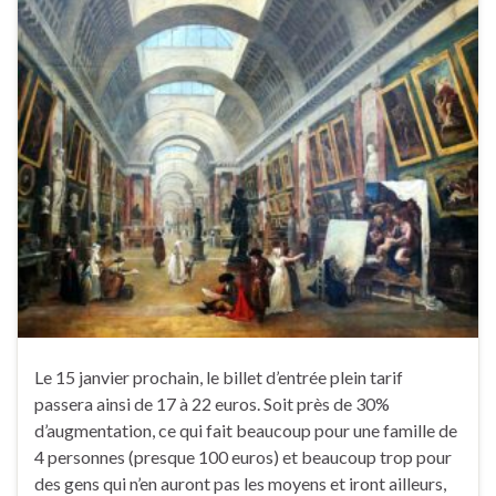
Le 15 janvier prochain, le billet d’entrée plein tarif
passera ainsi de 17 à 22 euros. Soit près de 30%
d’augmentation, ce qui fait beaucoup pour une famille de
4 personnes (presque 100 euros) et beaucoup trop pour
des gens qui n’en auront pas les moyens et iront ailleurs,