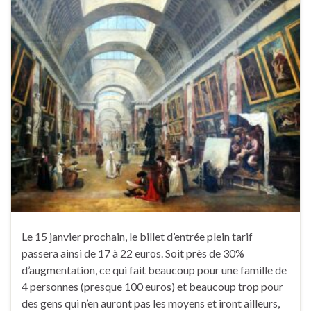
Le 15 janvier prochain, le billet d’entrée plein tarif
passera ainsi de 17 à 22 euros. Soit près de 30%
d’augmentation, ce qui fait beaucoup pour une famille de
4 personnes (presque 100 euros) et beaucoup trop pour
des gens qui n’en auront pas les moyens et iront ailleurs,