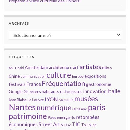
Préparer la visite culturelle des Chinois!
ARCHIVES
Archives
ÉTIQUETTES
artistes
Amsterdam
architecture
art
Bilbao
Abu Dhabi
culture
Chine
expositions
communication
Europe
Fréquentation
France
gastronomie
festivals
Italie
innovation
Google
Greeters
habitants et touristes
musées
LYON
Jean Blaise
Le Louvre
Marseille
Nantes
paris
numérique
Occitanie
patrimoine
retombées
Pays émergents
économiques
TIC
Street Art
Toulouse
Suisse