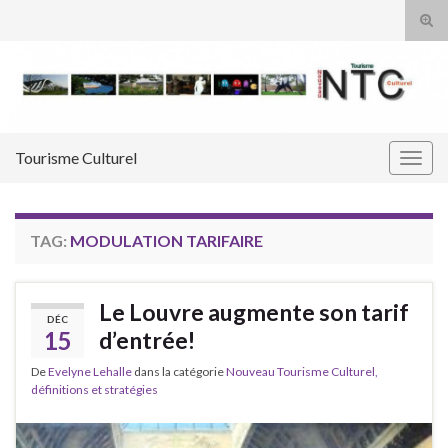
Tog
sear
Search for:
for
Tourisme Culturel
Togg
navig
TAG:
MODULATION TARIFAIRE
Le Louvre augmente son tarif
DÉC
15
d’entrée!
De
Evelyne Lehalle
dans la catégorie
Nouveau Tourisme Culturel,
définitions et stratégies