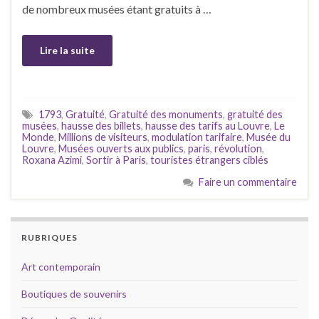
de nombreux musées étant gratuits à …
Lire la suite
1793
,
Gratuité
,
Gratuité des monuments
,
gratuité des
musées
,
hausse des billets
,
hausse des tarifs au Louvre
,
Le
Monde
,
Millions de visiteurs
,
modulation tarifaire
,
Musée du
Louvre
,
Musées ouverts aux publics
,
paris
,
révolution
,
Roxana Azimi
,
Sortir à Paris
,
touristes étrangers ciblés
Faire un commentaire
RUBRIQUES
Art contemporain
Boutiques de souvenirs