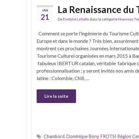
La Renaissance du 
JAN
21
De
Evelyne Lehalle
dans la catégorie
Nouveau Tour
Comment se porte l’ingénierie du Tourisme Cult
Europe et dans le monde ? Très bien, assurément
montrent ces prochaines Journées Internationales
Tourisme Culturel organisées en mars 2015 à Bar
fabuleux IBERTUR catalan, véritable fabrique 
professionnalisation ; y seront invités nos amis 
latine : Colombie, Chili, …
Lire la suite
Chambord
,
Dominique Bony
,
FROTSI Région Cent