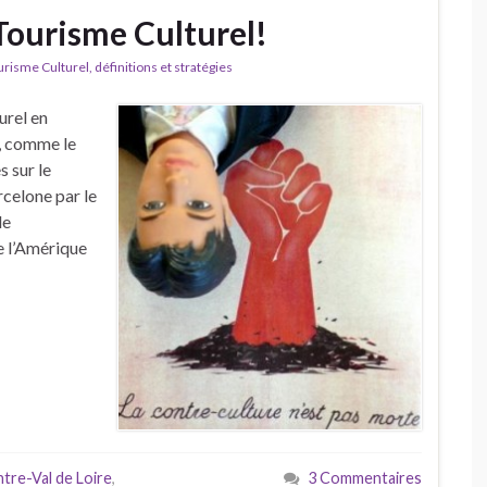
Tourisme Culturel!
isme Culturel, définitions et stratégies
urel en
, comme le
 sur le
celone par le
de
de l’Amérique
re-Val de Loire
,
3 Commentaires