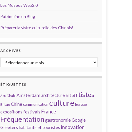
Les Musées Web2.0
Patrimoine en Blog
Préparer la visite culturelle des Chinois!
ARCHIVES
Archives
ÉTIQUETTES
artistes
Amsterdam
architecture
art
Abu Dhabi
culture
Chine
communication
Europe
Bilbao
France
festivals
expositions
Fréquentation
gastronomie
Google
innovation
Greeters
habitants et touristes