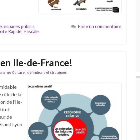
té
,
espaces publics
,
Faire un commentaire
ote Rapide
,
Pascale
en Ile-de-France!
isme Culturel, définitions et stratégies
rmidable
 rôle de la
n de l’Ile-
titut
eur de
 Grand Lyon