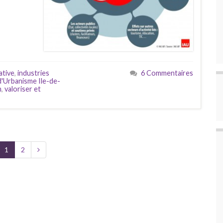
ative
,
industries
6 Commentaires
d'Urbanisme Ile-de-
n
,
valoriser et
1
2