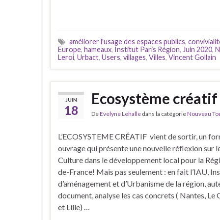
améliorer l'usage des espaces publics
,
conviviali
Europe
,
hameaux
,
Institut Paris Région
,
Juin 2020
,
N
Leroi
,
Urbact
,
Users
,
villages
,
Villes
,
Vincent Gollain
Ecosystème créatif 
JUIN
18
De
Evelyne Lehalle
dans la catégorie
Nouveau Tour
L’ECOSYSTEME CRÉATIF vient de sortir, un fo
ouvrage qui présente une nouvelle réflexion sur le
Culture dans le développement local pour la Régio
de-France! Mais pas seulement : en fait l’IAU, Ins
d’aménagement et d’Urbanisme de la région, aut
document, analyse les cas concrets ( Nantes, Le
et Lille) …