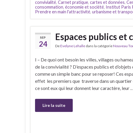
convivialité
,
Carnet pratique
,
cartes et données
,
Cen
consommation
,
économie et société
,
Institut Paris
Prendre en main l'attractivité
,
urbanisme et transpo
Espaces publics et c
SEP
24
De
Evelyne Lehalle
dans la catégorie
Nouveau Tour
I – De quoi ont besoin les villes, villages ou ham
de la convivialité ? D’espaces publics et d’objets 
comme un simple banc pour se reposer! Ces espa
effet les premiers que traverse dans un quartier o
ce sont eux qui leur donnent leur caractère, leur 
Lire la suite