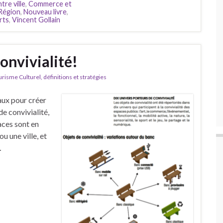
tre ville
,
Commerce et
 Région
,
Nouveau livre
,
rts
,
Vincent Gollain
onvivialité!
isme Culturel, définitions et stratégies
eaux pour créer
de convivialité,
ces sont en
u une ville, et
…