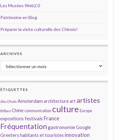
Les Musées Web2.0
Patrimoine en Blog
Préparer la visite culturelle des Chinois!
ARCHIVES
Archives
ÉTIQUETTES
artistes
Amsterdam
architecture
art
Abu Dhabi
culture
Chine
communication
Europe
Bilbao
France
festivals
expositions
Fréquentation
gastronomie
Google
innovation
Greeters
habitants et touristes