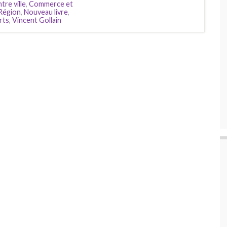
tre ville
,
Commerce et
 Région
,
Nouveau livre
,
rts
,
Vincent Gollain