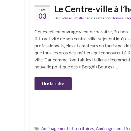
Le Centre-ville à l
FÉV
03
De
Evelyne Lehalle
dans la catégorie
Nouveau Tour
Cet excellent ouvrage vient de paraître, Prendre
l’attractivité de son centre-ville, sujet qui intére
professionnels, élus et amateurs du tourisme, de la
que tous les pros des métiers qui concourent à l’a
ville. Car comme l’ont fait les Italiens récemment
nouvelle politique des « Borghi (Bourgs) …
Lire la suite
Aménagement et territoires
,
Aménagement Péri