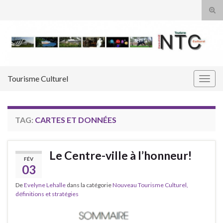
Tog
sear
Search for:
for
Tourisme Culturel
Togg
navig
TAG:
CARTES ET DONNÉES
Le Centre-ville à l’honneur!
FÉV
03
De
Evelyne Lehalle
dans la catégorie
Nouveau Tourisme Culturel,
définitions et stratégies