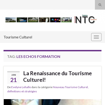
Tog
sear
Search for:
for
Tourisme Culturel
Togg
navig
TAG:
LES ECHOS FORMATION
La Renaissance du Tourisme
JAN
21
Culturel!
De
Evelyne Lehalle
dans la catégorie
Nouveau Tourisme Culturel,
définitions et stratégies