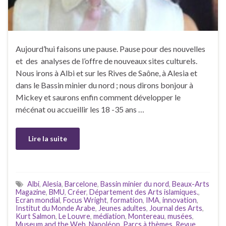
Aujourd’hui faisons une pause. Pause pour des nouvelles
et des analyses de l’offre de nouveaux sites culturels.
Nous irons à Albi et sur les Rives de Saône, à Alesia et
dans le Bassin minier du nord ; nous dirons bonjour à
Mickey et saurons enfin comment développer le
mécénat ou accueillir les 18 -35 ans …
Lire la suite
Albi
,
Alesia
,
Barcelone
,
Bassin minier du nord
,
Beaux-Arts
Magazine
,
BMU
,
Créer
,
Département des Arts islamiques.
,
Ecran mondial
,
Focus Wright
,
formation
,
IMA
,
innovation
,
Institut du Monde Arabe
,
Jeunes adultes
,
Journal des Arts
,
Kurt Salmon
,
Le Louvre
,
médiation
,
Montereau
,
musées
,
Museum and the Web
,
Napoléon
,
Parcs à thèmes
,
Revue