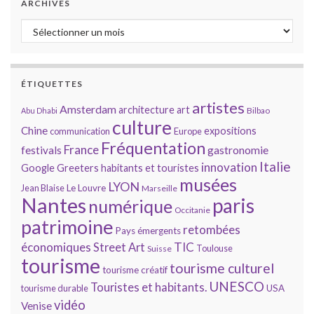
ARCHIVES
Archives
ÉTIQUETTES
artistes
Amsterdam
architecture
art
Bilbao
Abu Dhabi
culture
Chine
expositions
communication
Europe
Fréquentation
France
gastronomie
festivals
Italie
innovation
Google
Greeters
habitants et touristes
musées
LYON
Jean Blaise
Le Louvre
Marseille
Nantes
paris
numérique
Occitanie
patrimoine
retombées
Pays émergents
économiques
TIC
Street Art
Toulouse
Suisse
tourisme
tourisme culturel
tourisme créatif
UNESCO
Touristes et habitants.
tourisme durable
USA
vidéo
Venise