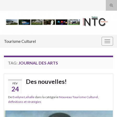
Tog
sear
Search for:
for
Tourisme Culturel
Togg
navig
TAG:
JOURNAL DES ARTS
Des nouvelles!
FÉV
24
De
Evelyne Lehalle
dans la catégorie
Nouveau Tourisme Culturel,
définitions et stratégies