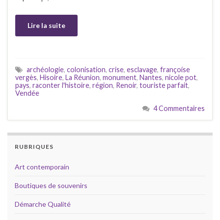
Lire la suite
archéologie
,
colonisation
,
crise
,
esclavage
,
françoise
vergès
,
Hisoire
,
La Réunion
,
monument
,
Nantes
,
nicole pot
,
pays
,
raconter l'histoire
,
région
,
Renoir
,
touriste parfait
,
Vendée
4 Commentaires
RUBRIQUES
Art contemporain
Boutiques de souvenirs
Démarche Qualité