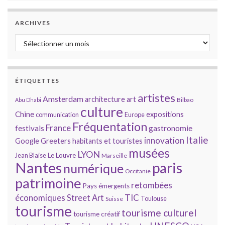
ARCHIVES
Archives
ÉTIQUETTES
artistes
Amsterdam
architecture
art
Bilbao
Abu Dhabi
culture
Chine
expositions
communication
Europe
Fréquentation
France
gastronomie
festivals
Italie
innovation
Google
Greeters
habitants et touristes
musées
LYON
Jean Blaise
Le Louvre
Marseille
Nantes
paris
numérique
Occitanie
patrimoine
retombées
Pays émergents
économiques
TIC
Street Art
Toulouse
Suisse
tourisme
tourisme culturel
tourisme créatif