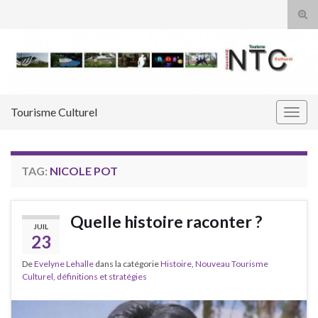
Tog
sear
Search for:
for
Tourisme Culturel
Togg
navig
TAG:
NICOLE POT
Quelle histoire raconter ?
JUIL
23
De
Evelyne Lehalle
dans la catégorie
Histoire
,
Nouveau Tourisme
Culturel, définitions et stratégies