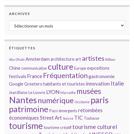
ARCHIVES
Archives
ÉTIQUETTES
artistes
Amsterdam
architecture
art
Bilbao
Abu Dhabi
culture
Chine
expositions
communication
Europe
Fréquentation
France
gastronomie
festivals
Italie
innovation
Google
Greeters
habitants et touristes
musées
LYON
Jean Blaise
Le Louvre
Marseille
Nantes
paris
numérique
Occitanie
patrimoine
retombées
Pays émergents
économiques
TIC
Street Art
Toulouse
Suisse
tourisme
tourisme culturel
tourisme créatif