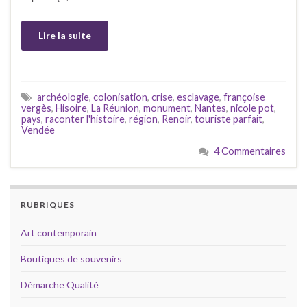
Lire la suite
archéologie
,
colonisation
,
crise
,
esclavage
,
françoise
vergès
,
Hisoire
,
La Réunion
,
monument
,
Nantes
,
nicole pot
,
pays
,
raconter l'histoire
,
région
,
Renoir
,
touriste parfait
,
Vendée
4 Commentaires
RUBRIQUES
Art contemporain
Boutiques de souvenirs
Démarche Qualité