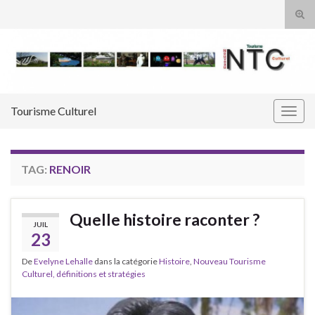
Tog
sear
Search for:
for
Tourisme Culturel
Togg
navig
TAG:
RENOIR
Quelle histoire raconter ?
JUIL
23
De
Evelyne Lehalle
dans la catégorie
Histoire
,
Nouveau Tourisme
Culturel, définitions et stratégies