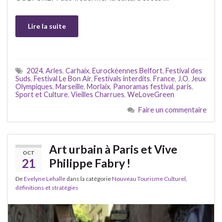
Lire la suite
2024
,
Arles
,
Carhaix
,
Eurockéennes Belfort
,
Festival des
Suds
,
Festival Le Bon Air
,
Festivals interdits
,
France
,
J.O
,
Jeux
Olympiques
,
Marseille
,
Morlaix
,
Panoramas festival
,
paris
,
Sport et Culture
,
Vieilles Charrues
,
WeLoveGreen
Faire un commentaire
Art urbain à Paris et Vive
OCT
21
Philippe Fabry !
De
Evelyne Lehalle
dans la catégorie
Nouveau Tourisme Culturel,
définitions et stratégies