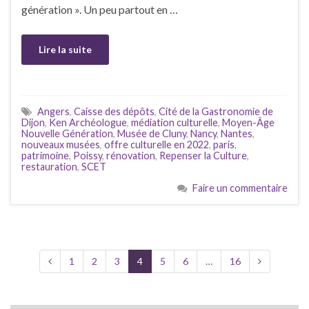
génération ». Un peu partout en …
Lire la suite
Angers
,
Caisse des dépôts
,
Cité de la Gastronomie de
Dijon
,
Ken Archéologue
,
médiation culturelle
,
Moyen-Âge
Nouvelle Génération
,
Musée de Cluny
,
Nancy
,
Nantes
,
nouveaux musées
,
offre culturelle en 2022
,
paris
,
patrimoine
,
Poissy
,
rénovation
,
Repenser la Culture
,
restauration
,
SCET
Faire un commentaire
1
2
3
4
5
6
…
16