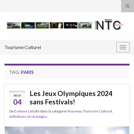
Tog
sear
Search for:
for
Tourisme Culturel
Togg
navig
TAG:
PARIS
Les Jeux Olympiques 2024
NOV
04
sans Festivals!
De
Evelyne Lehalle
dans la catégorie
Nouveau Tourisme Culturel,
définitions et stratégies