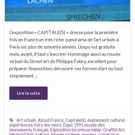
L’exposition « CAPITALE(S) » dresse pour la première
fois en France un très riche panorama de l’art urbain à
Paris sur plus de soixante années. L’expo est gratuite
mais, avant, il faut s’inscrire! Hommage aussi au musée
virtuel du Street art de Philippe Fabry, excellent pour
préparer l’exposition, découvrir ces formes d’art ou tout
simplement …
Lire la suite
Art urbain
,
Atout France
,
Capitale(s)
,
événement culturel
,
expériences hors-les-murs
,
Expo 1991 musée des
monuments français
,
Exposition incontournable
,
Graffiti Art
,
Hip HopDixit
,
ludique
,
Musée en ligne
,
musées
,
numérique
,