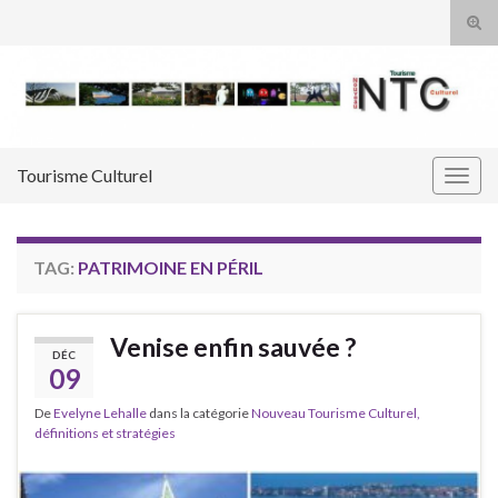
Tog
sear
Search for:
for
Tourisme Culturel
Togg
navig
TAG:
PATRIMOINE EN PÉRIL
Venise enfin sauvée ?
DÉC
09
De
Evelyne Lehalle
dans la catégorie
Nouveau Tourisme Culturel,
définitions et stratégies