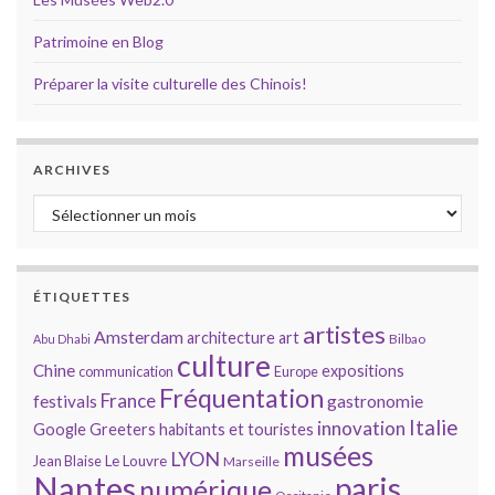
Patrimoine en Blog
Préparer la visite culturelle des Chinois!
ARCHIVES
Archives
ÉTIQUETTES
artistes
Amsterdam
architecture
art
Bilbao
Abu Dhabi
culture
Chine
expositions
communication
Europe
Fréquentation
France
gastronomie
festivals
Italie
innovation
Google
Greeters
habitants et touristes
musées
LYON
Jean Blaise
Le Louvre
Marseille
Nantes
paris
numérique