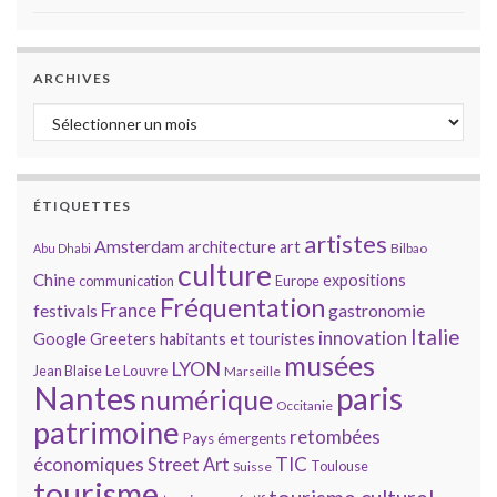
ARCHIVES
Archives
ÉTIQUETTES
artistes
Amsterdam
architecture
art
Bilbao
Abu Dhabi
culture
Chine
expositions
communication
Europe
Fréquentation
France
gastronomie
festivals
Italie
innovation
Google
Greeters
habitants et touristes
musées
LYON
Jean Blaise
Le Louvre
Marseille
Nantes
paris
numérique
Occitanie
patrimoine
retombées
Pays émergents
économiques
TIC
Street Art
Toulouse
Suisse
tourisme