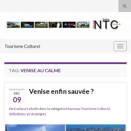
Tog
sear
Search for:
for
Tourisme Culturel
Togg
navig
TAG:
VENISE AU CALME
Venise enfin sauvée ?
DÉC
09
De
Evelyne Lehalle
dans la catégorie
Nouveau Tourisme Culturel,
définitions et stratégies