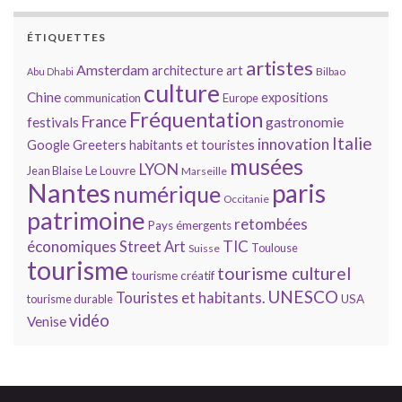
ÉTIQUETTES
artistes
Amsterdam
architecture
art
Bilbao
Abu Dhabi
culture
Chine
expositions
communication
Europe
Fréquentation
France
gastronomie
festivals
Italie
innovation
Google
Greeters
habitants et touristes
musées
LYON
Jean Blaise
Le Louvre
Marseille
Nantes
paris
numérique
Occitanie
patrimoine
retombées
Pays émergents
économiques
TIC
Street Art
Toulouse
Suisse
tourisme
tourisme culturel
tourisme créatif
UNESCO
Touristes et habitants.
tourisme durable
USA
vidéo
Venise