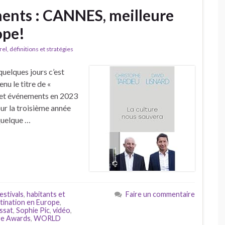
ments : CANNES, meilleure
ope!
l, définitions et stratégies
quelques jours c’est
nu le titre de «
s et événements en 2023
our la troisième année
quelque …
estivals
,
habitants et
Faire un commentaire
stination en Europe
,
ssat
,
Sophie Pic
,
vidéo
,
re Awards
,
WORLD