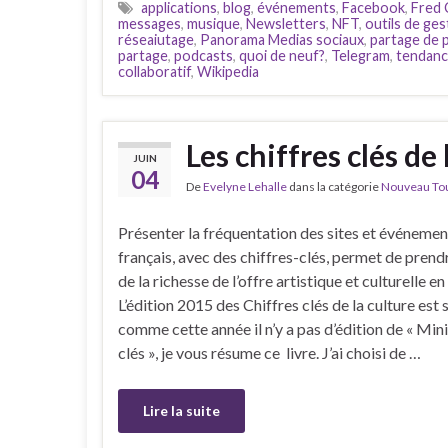
applications
,
blog
,
événements
,
Facebook
,
Fred 
messages
,
musique
,
Newsletters
,
NFT
,
outils de ges
réseaiutage
,
Panorama Medias sociaux
,
partage de 
partage
,
podcasts
,
quoi de neuf?
,
Telegram
,
tendanc
collaboratif
,
Wikipedia
Les chiffres clés de
JUIN
04
De
Evelyne Lehalle
dans la catégorie
Nouveau Tour
Présenter la fréquentation des sites et événemen
français, avec des chiffres-clés, permet de prend
de la richesse de l’offre artistique et culturelle e
L’édition 2015 des Chiffres clés de la culture est 
comme cette année il n’y a pas d’édition de « Mini
clés », je vous résume ce livre. J’ai choisi de …
Lire la suite