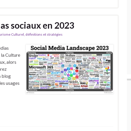
as sociaux en 2023
isme Culturel, définitions et stratégies
édias
 la Culture
ux, alors
erez
n blog
des usages