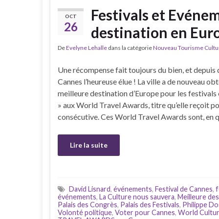
Festivals et Evéne
OCT
26
destination en Eur
De
Evelyne Lehalle
dans la catégorie
Nouveau Tourisme Culture
Une récompense fait toujours du bien, et depuis 
Cannes l’heureuse élue ! La ville a de nouveau obte
meilleure destination d’Europe pour les festival
» aux World Travel Awards, titre qu’elle reçoit p
consécutive. Ces World Travel Awards sont, en 
Lire la suite
David Lisnard
,
événements
,
Festival de Cannes
,
f
événements
,
La Culture nous sauvera
,
Meilleure de
Palais des Congrès
,
Palais des Festivals
,
Philippe Do
Volonté politique
,
Voter pour Cannes
,
World Cultu