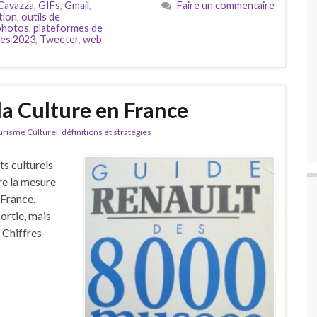
Cavazza
,
GIFs
,
Gmail
,
Faire un commentaire
tion
,
outils de
photos
,
plateformes de
es 2023
,
Tweeter
,
web
 la Culture en France
isme Culturel, définitions et stratégies
ts culturels
re la mesure
n France.
sortie, mais
 Chiffres-