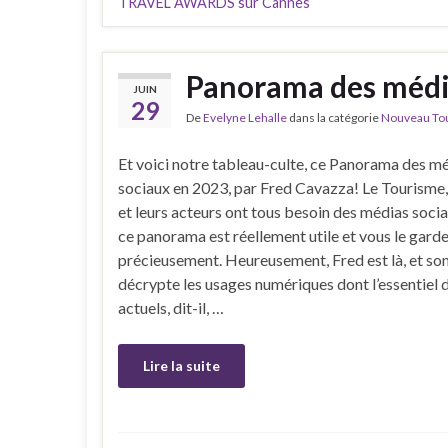
TRAVEL AWARDS sur Cannes
Panorama des médi
JUIN
29
De
Evelyne Lehalle
dans la catégorie
Nouveau Tour
Et voici notre tableau-culte, ce Panorama des m
sociaux en 2023, par Fred Cavazza! Le Tourisme,
et leurs acteurs ont tous besoin des médias socia
ce panorama est réellement utile et vous le gard
précieusement. Heureusement, Fred est là, et so
décrypte les usages numériques dont l’essentiel 
actuels, dit-il, …
Lire la suite