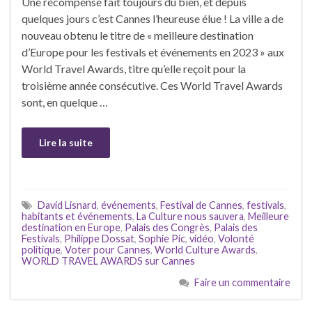
Une récompense fait toujours du bien, et depuis
quelques jours c’est Cannes l’heureuse élue ! La ville a de
nouveau obtenu le titre de « meilleure destination
d’Europe pour les festivals et événements en 2023 » aux
World Travel Awards, titre qu’elle reçoit pour la
troisième année consécutive. Ces World Travel Awards
sont, en quelque …
Lire la suite
David Lisnard
,
événements
,
Festival de Cannes
,
festivals
,
habitants et événements
,
La Culture nous sauvera
,
Meilleure
destination en Europe
,
Palais des Congrès
,
Palais des
Festivals
,
Philippe Dossat
,
Sophie Pic
,
vidéo
,
Volonté
politique
,
Voter pour Cannes
,
World Culture Awards
,
WORLD TRAVEL AWARDS sur Cannes
Faire un commentaire