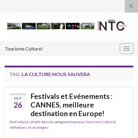
Tog
sear
Search for:
for
Tourisme Culturel
Togg
navig
TAG:
LA CULTURE NOUS SAUVERA
Festivals et Evénements :
OCT
26
CANNES, meilleure
destination en Europe!
De
Evelyne Lehalle
dans la catégorie
Nouveau Tourisme Culturel,
définitions et stratégies