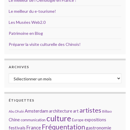
Le meilleur de l'Oenologie en France !
Le meilleur du e-tourisme!
Les Musées Web2.0
Patrimoine en Blog
Préparer la visite culturelle des Chinois!
ARCHIVES
Archives
ÉTIQUETTES
artistes
Amsterdam
architecture
art
Bilbao
Abu Dhabi
culture
Chine
expositions
communication
Europe
Fréquentation
France
gastronomie
festivals