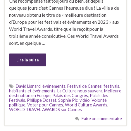
Une récompense fait toujours du bien, et depuis
quelques jours c’est Cannes l’heureuse élue ! La ville a de
nouveau obtenu le titre de « meilleure destination
d’Europe pour les festivals et événements en 2023 » aux
World Travel Awards, titre qu’elle reçoit pour la
troisième année consécutive. Ces World Travel Awards
sont, en quelque …
Lire la suite
David Lisnard
,
événements
,
Festival de Cannes
,
festivals
,
habitants et événements
,
La Culture nous sauvera
,
Meilleure
destination en Europe
,
Palais des Congrès
,
Palais des
Festivals
,
Philippe Dossat
,
Sophie Pic
,
vidéo
,
Volonté
politique
,
Voter pour Cannes
,
World Culture Awards
,
WORLD TRAVEL AWARDS sur Cannes
Faire un commentaire