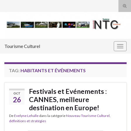
Tog
sear
Search for:
for
Tourisme Culturel
Togg
navig
TAG:
HABITANTS ET ÉVÉNEMENTS
Festivals et Evénements :
OCT
26
CANNES, meilleure
destination en Europe!
De
Evelyne Lehalle
dans la catégorie
Nouveau Tourisme Culturel,
définitions et stratégies