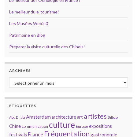
Le meilleur de l'Oenologie en France !
Le meilleur du e-tourisme!
Les Musées Web2.0
Patrimoine en Blog
Préparer la visite culturelle des Chinois!
ARCHIVES
Archives
ÉTIQUETTES
artistes
Amsterdam
architecture
art
Bilbao
Abu Dhabi
culture
Chine
expositions
communication
Europe
Fréquentation
France
gastronomie
festivals