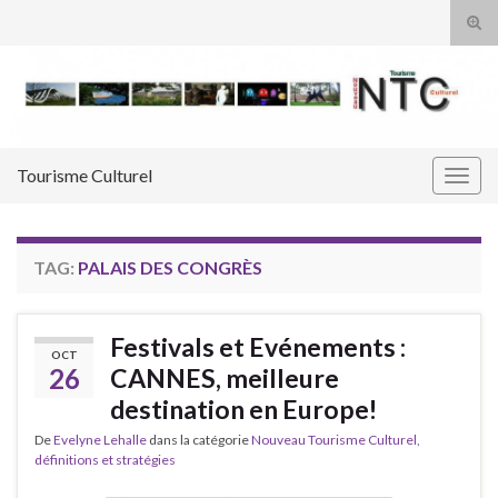
Tog
sear
Search for:
for
Tourisme Culturel
Togg
navig
TAG:
PALAIS DES CONGRÈS
Festivals et Evénements :
OCT
26
CANNES, meilleure
destination en Europe!
De
Evelyne Lehalle
dans la catégorie
Nouveau Tourisme Culturel,
définitions et stratégies