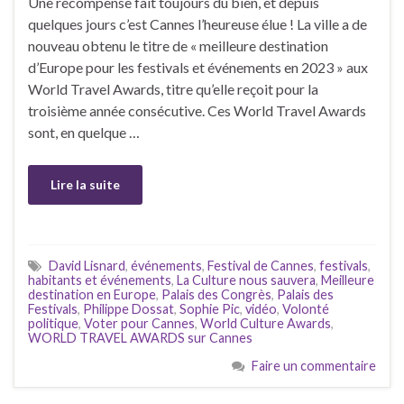
Une récompense fait toujours du bien, et depuis
quelques jours c’est Cannes l’heureuse élue ! La ville a de
nouveau obtenu le titre de « meilleure destination
d’Europe pour les festivals et événements en 2023 » aux
World Travel Awards, titre qu’elle reçoit pour la
troisième année consécutive. Ces World Travel Awards
sont, en quelque …
Lire la suite
David Lisnard
,
événements
,
Festival de Cannes
,
festivals
,
habitants et événements
,
La Culture nous sauvera
,
Meilleure
destination en Europe
,
Palais des Congrès
,
Palais des
Festivals
,
Philippe Dossat
,
Sophie Pic
,
vidéo
,
Volonté
politique
,
Voter pour Cannes
,
World Culture Awards
,
WORLD TRAVEL AWARDS sur Cannes
Faire un commentaire