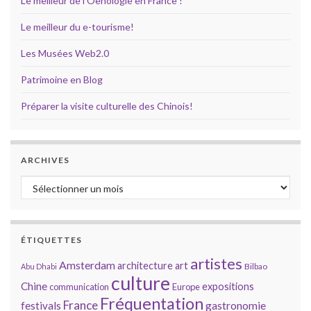
Le meilleur de l'Oenologie en France !
Le meilleur du e-tourisme!
Les Musées Web2.0
Patrimoine en Blog
Préparer la visite culturelle des Chinois!
ARCHIVES
Archives
ÉTIQUETTES
artistes
Amsterdam
architecture
art
Bilbao
Abu Dhabi
culture
Chine
expositions
communication
Europe
Fréquentation
France
gastronomie
festivals